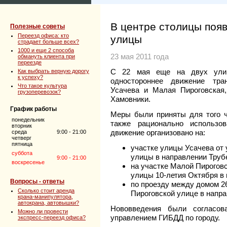
В центре столицы поя
Полезные советы
Переезд офиса: кто
улицы
страдает больше всех?
1000 и еще 2 способа
23 мая 2011 года
обмануть клиента при
переезде
С 22 мая еще на двух улиц
Как выбрать верную дорогу
к успеху?
одностороннее движение тра
Что такое культура
Усачева и Малая Пироговская
грузоперевозок?
Хамовники.
График работы
Меры были приняты для того 
понедельник
также рационально использо
вторник
движение организовано на:
среда
9:00 - 21:00
четверг
пятница
участке улицы Усачева от
суббота
улицы в направлении Труб
9:00 - 21:00
воскресенье
на участке Малой Пирогов
улицы 10-летия Октября в
Вопросы - ответы
по проезду между домом 2
Сколько стоит аренда
Пироговской улице в напр
крана-манипулятора,
автокрана, автовышки?
Нововведения были согласо
Можно ли провести
управлением ГИБДД по городу.
экспресс-переезд офиса?