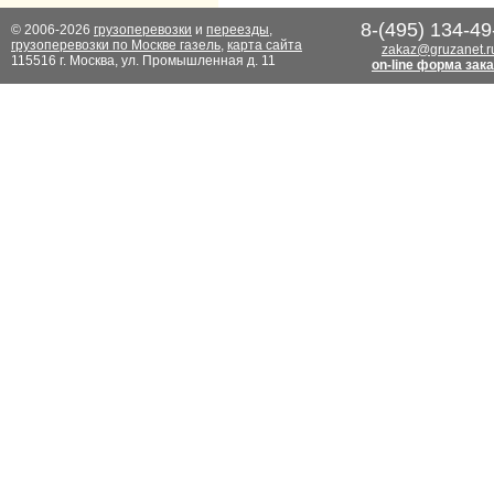
8-(495) 134-49
© 2006-2026
грузоперевозки
и
переезды
,
грузоперевозки по Москве газель
,
карта сайта
zakaz@gruzanet.r
115516 г. Москва, ул. Промышленная д. 11
on-line форма зак