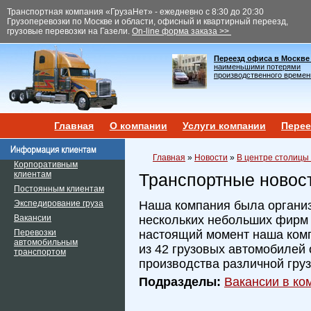
Транспортная компания «ГрузаНет» - ежедневно с 8:30 до 20:30
Грузоперевозки по Москве и области, офисный и квартирный переезд,
грузовые перевозки на Газели.
On-line форма заказа >>
Переезд офиса в Москве
наименьшими потерями
производственного времен
Главная
О компании
Услуги компании
Перее
Главная
»
Новости
»
В центре столицы
Корпоративным
клиентам
Транспортные новос
Постоянным клиентам
Экспедирование груза
Наша компания была организ
Вакансии
нескольких небольших фирм и
Перевозки
настоящий момент наша ком
автомобильным
из 42 грузовых автомобилей 
транспортом
производства различной гру
Подразделы:
Вакансии в ком