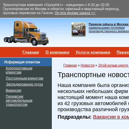
Транспортная компания «ГрузаНет» - ежедневно с 8:30 до 20:30
Грузоперевозки по Москве и области, офисный и квартирный переезд,
грузовые перевозки на Газели.
On-line форма заказа >>
Переезд офиса в Москве
наименьшими потерями
производственного времен
Главная
О компании
Услуги компании
Перее
Главная
»
Новости
»
Этой ночью центр
Корпоративным
клиентам
Транспортные новос
Постоянным клиентам
Экспедирование груза
Наша компания была организ
Вакансии
нескольких небольших фирм и
Перевозки
настоящий момент наша ком
автомобильным
из 42 грузовых автомобилей 
транспортом
производства различной гру
Подразделы:
Вакансии в ком