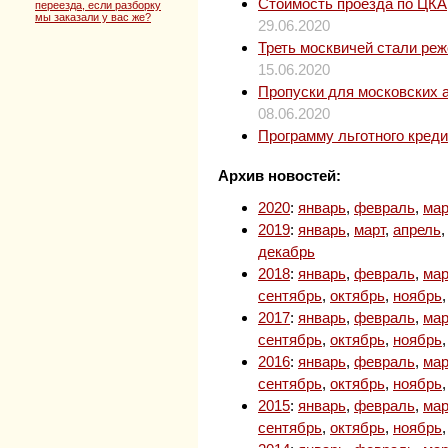
Стоимость проезда по ЦКАД
переезда, если разборку
мы заказали у вас же?
29.06.2020
Треть москвичей стали ре
15.06.2020
Пропуски для московских 
08.06.2020
Программу льготного кред
Архив новостей:
2020
:
январь
,
февраль
,
мар
2019
:
январь
,
март
,
апрель
декабрь
2018
:
январь
,
февраль
,
мар
сентябрь
,
октябрь
,
ноябрь
2017
:
январь
,
февраль
,
мар
сентябрь
,
октябрь
,
ноябрь
2016
:
январь
,
февраль
,
мар
сентябрь
,
октябрь
,
ноябрь
2015
:
январь
,
февраль
,
мар
сентябрь
,
октябрь
,
ноябрь