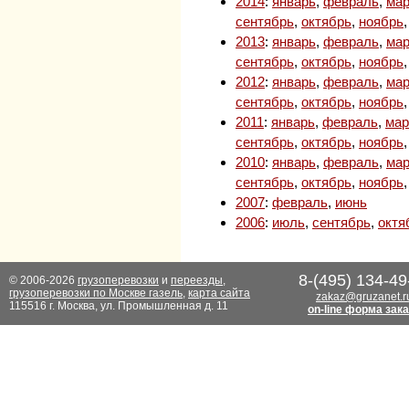
2014
:
январь
,
февраль
,
мар
сентябрь
,
октябрь
,
ноябрь
2013
:
январь
,
февраль
,
мар
сентябрь
,
октябрь
,
ноябрь
2012
:
январь
,
февраль
,
мар
сентябрь
,
октябрь
,
ноябрь
2011
:
январь
,
февраль
,
мар
сентябрь
,
октябрь
,
ноябрь
2010
:
январь
,
февраль
,
мар
сентябрь
,
октябрь
,
ноябрь
2007
:
февраль
,
июнь
2006
:
июль
,
сентябрь
,
октя
8-(495) 134-49
© 2006-2026
грузоперевозки
и
переезды
,
грузоперевозки по Москве газель
,
карта сайта
zakaz@gruzanet.r
115516 г. Москва, ул. Промышленная д. 11
on-line форма зак