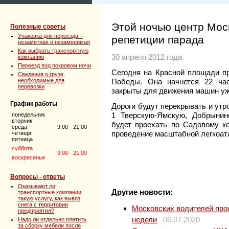
Этой ночью центр Мос
Полезные советы
Упаковка для переезда –
репетиции парада
незаметная и незаменимая
Как выбрать транспортную
30 апреля 2012 года
компанию
Переезд под покровом ночи
Сегодня на Красной площади пр
Сведения о грузе,
необходимые для
Победы. Она начнется 22 ча
перевозки
закрыты для движения машин уже
График работы
Дороги будут перекрывать и утр
1 Тверскую-Ямскую, Добрынин
понедельник
вторник
будет проехать по Садовому к
среда
9:00 - 21:00
проведение масштабной легкоат
четверг
пятница
суббота
9:00 - 21:00
воскресенье
Вопросы - ответы
Оказывают ли
Другие новости:
транспортные компании
такую услугу, как вывоз
снега с территории
Московских водителей прос
предприятия?
недели
06.07.2020
Надо ли отдельно платить
за сборку мебели после