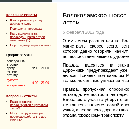
Волоколамское шоссе 
Полезные советы
Комфортный переезд в
летом
другую страну
Психология переезда
5 февраля 2013 года
Как сэкономить на
переезде. Драма в трех
Этим летом разогнаться на Во
действиях (3).
Переезд под покровом ночи
магистраль, скорее всего, вст
которой давно говорили, начнут
График работы
по шоссе станет немного удобнее
понедельник
Правда, надеяться на значи
вторник
среда
9:00 - 21:00
Дорожники предупреждают уже 
четверг
нельзя. Тоннель под каналом 
пятница
только локальные уширения и з
суббота
9:00 - 21:00
воскресенье
Правда, пропускная способн
эстакада: ее построят на пере
Вопросы - ответы
Вдобавок с участка уберут свет
Какие машины
же тоннель является самой сло
используются в грузовом
такси?
узкий, а после него дорога стан
Могут ли грузчики при
отдана городскому транспорту.
переезде работать в две
смены?