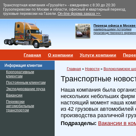
Транспортная компания «ГрузаНет» - ежедневно с 8:30 до 20:30
Грузоперевозки по Москве и области, офисный и квартирный переезд,
грузовые перевозки на Газели.
On-line форма заказа >>
Переезд офиса в Москве
наименьшими потерями
производственного времен
Главная
О компании
Услуги компании
Перее
Главная
»
Новости
»
Волоколамское шо
Корпоративным
клиентам
Транспортные новос
Постоянным клиентам
Экспедирование груза
Наша компания была организ
Вакансии
нескольких небольших фирм и
Перевозки
настоящий момент наша ком
автомобильным
из 42 грузовых автомобилей 
транспортом
производства различной гру
Подразделы:
Вакансии в ком