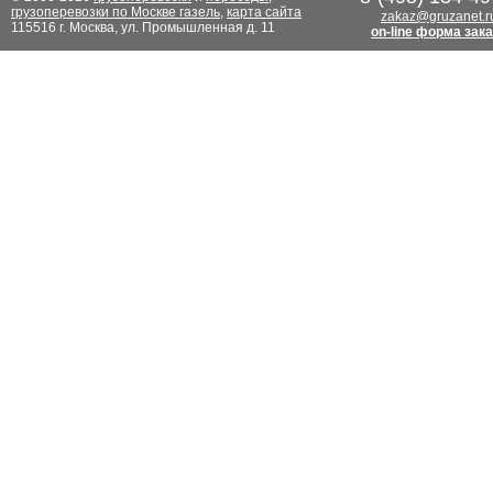
грузоперевозки по Москве газель
,
карта сайта
zakaz@gruzanet.r
115516 г. Москва, ул. Промышленная д. 11
on-line форма зак