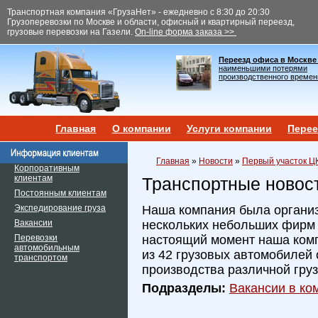
Транспортная компания «ГрузаНет» - ежедневно с 8:30 до 20:30
Грузоперевозки по Москве и области, офисный и квартирный переезд,
грузовые перевозки на Газели.
On-line форма заказа >>
Переезд офиса в Москве
наименьшими потерями
производственного времен
Главная
О компании
Услуги компании
Перее
Главная
»
Новости
»
Первый участок ЦК
Корпоративным
клиентам
Транспортные новос
Постоянным клиентам
Экспедирование груза
Наша компания была организ
Вакансии
нескольких небольших фирм и
Перевозки
настоящий момент наша ком
автомобильным
из 42 грузовых автомобилей 
транспортом
производства различной гру
Подразделы:
Вакансии в ком