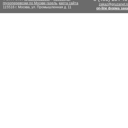
грузоперевозки по Москве газель
,
карта сайта
zakaz@gruzanet.r
115516 г. Москва, ул. Промышленная д. 11
on-line форма зак