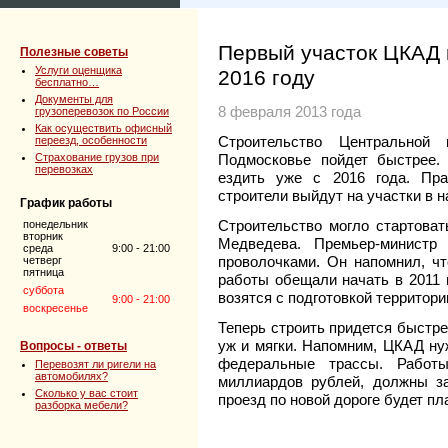
Первый участок ЦКАД 
Полезные советы
Услуги оценщика
2016 году
бесплатно…
Документы для
8 февраля 2013 года
грузоперевозок по России
Как осуществить офисный
Строительство Центральной 
переезд, особенности
Страхование грузов при
Подмосковье пойдет быстрее.
перевозках
ездить уже с 2016 года. Пр
строители выйдут на участки в н
График работы
Строительство могло стартоват
понедельник
вторник
Медведева. Премьер-министр
среда
9:00 - 21:00
проволочками. Он напомнил, чт
четверг
пятница
работы обещали начать в 2011 г
суббота
возятся с подготовкой территори
9:00 - 21:00
воскресенье
Теперь строить придется быстре
уж и мягки. Напомним, ЦКАД ну
Вопросы - ответы
федеральные трассы. Работы
Перевозят ли ригели на
автомобилях?
миллиардов рублей, должны за
Сколько у вас стоит
проезд по новой дороге будет пл
разборка мебели?