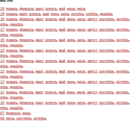
востей:
020
:
январь
,
февраль
,
март
,
апрель
,
май
,
июнь
,
июль
019
:
январь
,
март
,
апрель
,
май
,
июнь
,
июль
,
октябрь
,
ноябрь
,
декабрь
018
:
январь
,
февраль
,
март
,
апрель
,
май
,
июнь
,
июль
,
август
,
сентябрь
,
октябрь
,
оябрь
,
декабрь
017
:
январь
,
февраль
,
март
,
апрель
,
май
,
июнь
,
июль
,
август
,
сентябрь
,
октябрь
,
оябрь
,
декабрь
016
:
январь
,
февраль
,
март
,
апрель
,
май
,
июнь
,
июль
,
август
,
сентябрь
,
октябрь
,
оябрь
,
декабрь
015
:
январь
,
февраль
,
март
,
апрель
,
май
,
июнь
,
июль
,
август
,
сентябрь
,
октябрь
,
оябрь
,
декабрь
014
:
январь
,
февраль
,
март
,
апрель
,
май
,
июнь
,
июль
,
август
,
сентябрь
,
октябрь
,
оябрь
,
декабрь
013
:
январь
,
февраль
,
март
,
апрель
,
май
,
июнь
,
июль
,
август
,
сентябрь
,
октябрь
,
оябрь
,
декабрь
012
:
январь
,
февраль
,
март
,
апрель
,
май
,
июнь
,
июль
,
август
,
сентябрь
,
октябрь
,
оябрь
,
декабрь
011
:
январь
,
февраль
,
март
,
апрель
,
май
,
июнь
,
июль
,
август
,
сентябрь
,
октябрь
,
оябрь
,
декабрь
010
:
январь
,
февраль
,
март
,
апрель
,
май
,
июнь
,
июль
,
август
,
сентябрь
,
октябрь
,
оябрь
,
декабрь
007
:
февраль
,
июнь
006
:
июль
,
сентябрь
,
октябрь