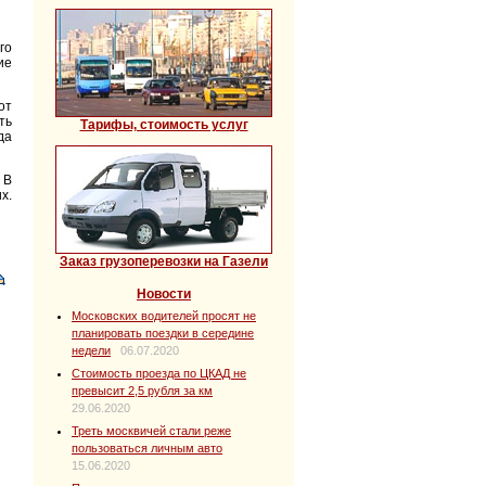
го
ие
от
ть
Тарифы, стоимость услуг
да
 В
х.
Заказ грузоперевозки на Газели
Новости
Московских водителей просят не
планировать поездки в середине
недели
06.07.2020
Стоимость проезда по ЦКАД не
превысит 2,5 рубля за км
29.06.2020
Треть москвичей стали реже
пользоваться личным авто
15.06.2020