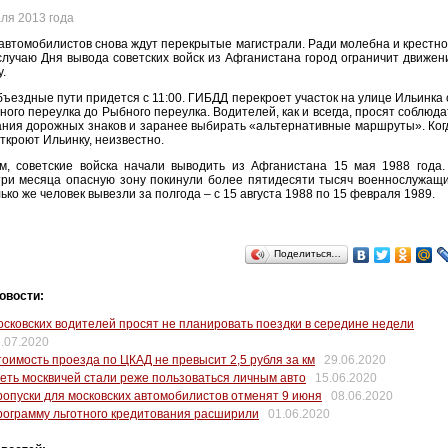
ля 2013 года
автомобилистов снова ждут перекрытые магистрали. Ради молебна и крестно
случаю Дня вывода советских войск из Афганистана город ограничит движен
у.
бъездные пути придется с 11:00. ГИБДД перекроет участок на улице Ильинка 
ного переулка до Рыбного переулка. Водителей, как и всегда, просят соблюда
ния дорожных знаков и заранее выбирать «альтернативные маршруты». Ког
ткроют Ильинку, неизвестно.
м, советские войска начали выводить из Афганистана 15 мая 1988 года.
ри месяца опасную зону покинули более пятидесяти тысяч военнослужащи
ько же человек вывезли за полгода – с 15 августа 1988 по 15 февраля 1989.
Поделиться…
овости:
сковских водителей просят не планировать поездки в середине недели
.07.2020
оимость проезда по ЦКАД не превысит 2,5 рубля за км
29.06.2020
еть москвичей стали реже пользоваться личным авто
15.06.2020
опуски для московских автомобилистов отменят 9 июня
08.06.2020
ограмму льготного кредитования расширили
01.06.2020