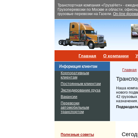
Транспортная компания «ГрузаНет» - ежеднев
Грузоперевозки по Москве и области, офисн
грузовые перевозки на Газели.
On-line форма
Главная
О компании
У
Главная
Корпоративным
клиентам
Транспо
Постоянным клиентам
Наша компан
Экспедирование груза
нового подв
Вакансии
42 грузовых
назначения.
Перевозки
Подраздел
автомобильным
транспортом
Сегод
Полезные советы