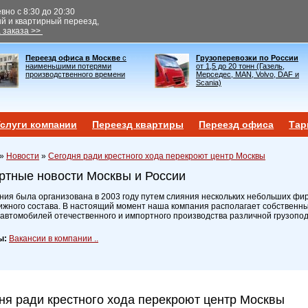
но с 8:30 до 20:30
ый и квартирный переезд,
 заказа >>
Переезд офиса в Москве
с
Грузоперевозки по России
наименьшими потерями
от 1,5 до 20 тонн (Газель,
производственного времени
Мерседес, MAN, Volvo, DAF и
Scania)
слуги компании
Переезд квартиры
Переезд офиса
Тар
»
Новости
»
Сегодня ради крестного хода перекроют центр Москвы
ртные новости Москвы и России
ия была организована в 2003 году путем слияния нескольких небольших фир
ижного состава. В настоящий момент наша компания располагает собственн
 автомобилей отечественного и импортного производства различной грузопо
ы:
Вакансии в компании ..
ня ради крестного хода перекроют центр Москвы