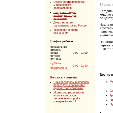
Особенности перевозки
15 февра
медицинского
оборудования
Сегодня 
Сведения о грузе,
хода по 
необходимые для
по центр
перевозки
Документы для
Искать о
грузоперевозок по России
Хрусталь
Транспорт особого
предписа
назначения
именно о
График работы
Напомни
первые т
понедельник
Еще стол
вторник
среда
9:00 - 21:00
четверг
пятница
суббота
9:00 - 21:00
воскресенье
Другие н
Вопросы - ответы
Мо
При квартирном и офисном
переездах используется
06
одна и та же упаковка?
Ст
Можно ли при переезде
Тр
использовать для
заклеивания коробок
Пр
малярный скотч?
Пр