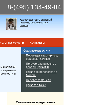
8-(495) 134-49-84
Как осуществить офисный
переезд, особенности и
советы
ифы на услуги
Контакты
Переезды: квартирные,
офисные, дачные
Погрузо-разгрузочные
работы, грузчики
м и закупки
ым парком из
Грузовые перевозки по
дъемности и
Москве
Перевозка мебели
Грузовое такси
Специальные предложения