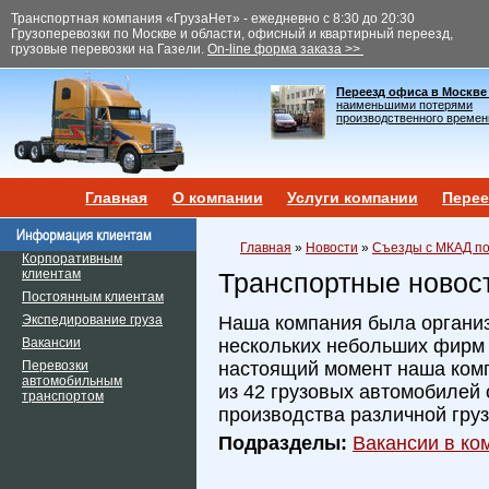
Транспортная компания «ГрузаНет» - ежедневно с 8:30 до 20:30
Грузоперевозки по Москве и области, офисный и квартирный переезд,
грузовые перевозки на Газели.
On-line форма заказа >>
Переезд офиса в Москве
наименьшими потерями
производственного времен
Главная
О компании
Услуги компании
Перее
Главная
»
Новости
»
Съезды с МКАД по
Корпоративным
клиентам
Транспортные новос
Постоянным клиентам
Экспедирование груза
Наша компания была организ
Вакансии
нескольких небольших фирм и
Перевозки
настоящий момент наша ком
автомобильным
из 42 грузовых автомобилей 
транспортом
производства различной гру
Подразделы:
Вакансии в ком