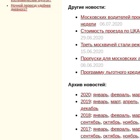
Ночной переезд удобнее
Другие новости:
дневного?
Московских водителей прос
недели
06.07.2020
Стоимость проезда по ЦКАД
29.06.2020
Треть москвичей стали ре
15.06.2020
Пропуски для московских 
08.06.2020
Программу льготного кред
Архив новостей:
2020
:
январь
,
февраль
,
мар
2019
:
январь
,
март
,
апрель
декабрь
2018
:
январь
,
февраль
,
мар
сентябрь
,
октябрь
,
ноябрь
2017
:
январь
,
февраль
,
мар
сентябрь
,
октябрь
,
ноябрь