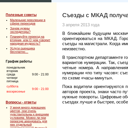
Съезды с МКАД получ
Полезные советы
Маленькие революции в
сфере переездов
3 апреля 2013 года
Зачем нужны
экспедиторы?
В ближайшем будущем москвич
Планируйте переезд на
ориентироваться на МКАД. Горо
вторник, или О чем говорит
съезды на магистрали. Когда им
народная мудрость?
неизвестно.
Услуги оценщика
бесплатно…
В транспортном департаменте го
График работы
вариантов нумерации. Так, съе
четные номера. А направления
понедельник
вторник
нумерации «по типу часов»: съе
среда
9:00 - 21:00
по схеме «часы-минуты».
четверг
пятница
Пока водители ориентируются п
суббота
9:00 - 21:00
авторов проекта, знаки часто п
воскресенье
нужные повороты. Цифровые обо
съездах лучше и быстрее, особе
Вопросы - ответы
У меня много домашних
цветов, они очень
чувствительны к внешним
условиям. Можно ли при
переезде арендовать для
них отдельный
изотермический фургон?