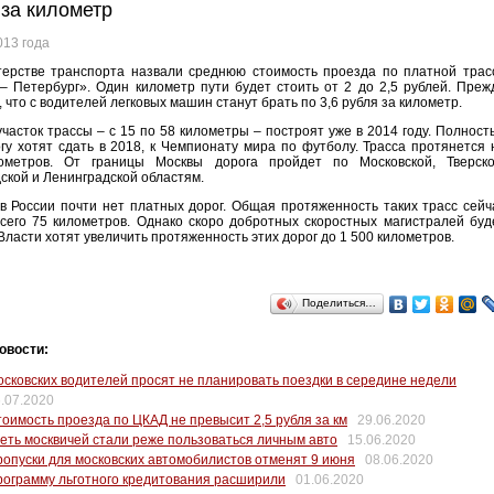
 за километр
013 года
терстве транспорта назвали среднюю стоимость проезда по платной трас
– Петербург». Один километр пути будет стоить от 2 до 2,5 рублей. Преж
, что с водителей легковых машин станут брать по 3,6 рубля за километр.
часток трассы – с 15 по 58 километры – построят уже в 2014 году. Полност
гу хотят сдать в 2018, к Чемпионату мира по футболу. Трасса протянется 
ометров. От границы Москвы дорога пройдет по Московской, Тверско
ской и Ленинградской областям.
в России почти нет платных дорог. Общая протяженность таких трасс сейч
сего 75 километров. Однако скоро добротных скоростных магистралей буд
Власти хотят увеличить протяженность этих дорог до 1 500 километров.
Поделиться…
овости:
сковских водителей просят не планировать поездки в середине недели
.07.2020
оимость проезда по ЦКАД не превысит 2,5 рубля за км
29.06.2020
еть москвичей стали реже пользоваться личным авто
15.06.2020
опуски для московских автомобилистов отменят 9 июня
08.06.2020
ограмму льготного кредитования расширили
01.06.2020