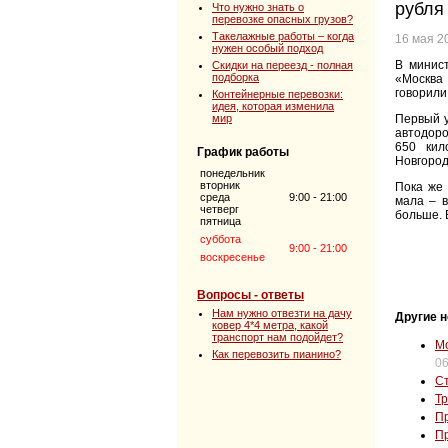
рубля
Что нужно знать о
перевозке опасных грузов?
Такелажные работы – когда
16 мая 2
нужен особый подход
В минис
Скидки на переезд - полная
подборка
«Москва 
говорили
Контейнерные перевозки:
идея, которая изменила
мир
Первый у
автодоро
650 кил
График работы
Новгород
понедельник
вторник
Пока же 
среда
9:00 - 21:00
мала – в
четверг
больше. 
пятница
суббота
9:00 - 21:00
воскресенье
Вопросы - ответы
Нам нужно отвезти на дачу
Другие н
ковер 4*4 метра, какой
транспорт нам подойдет?
Мо
Как перевозить пианино?
06
Ст
Тр
Пр
Пр