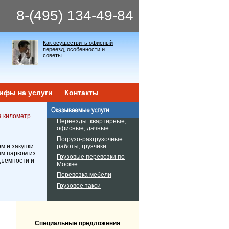
8-(495) 134-49-84
Как осуществить офисный
переезд, особенности и
советы
ифы на услуги
Контакты
а километр
Переезды: квартирные,
офисные, дачные
Погрузо-разгрузочные
работы, грузчики
м и закупки
ым парком из
Грузовые перевозки по
дъемности и
Москве
Перевозка мебели
Грузовое такси
Специальные предложения