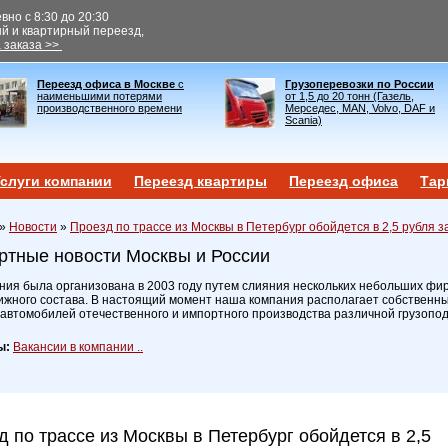
но с 8:30 до 20:30
ый и квартирный переезд,
 заказа >>
Переезд офиса в Москве
с
Грузоперевозки по России
наименьшими потерями
от 1,5 до 20 тонн (Газель,
производственного времени
Мерседес, MAN, Volvo, DAF и
Scania)
слуги компании
Переезд квартиры
Переезд офиса
Тар
»
Новости
»
Проезд по трассе из Москвы в Петербург обойдется в 2,5 рубля з
ртные новости Москвы и России
ия была организована в 2003 году путем слияния нескольких небольших фир
ижного состава. В настоящий момент наша компания располагает собственн
 автомобилей отечественного и импортного производства различной грузопо
ы:
Вакансии в компании ..
д по трассе из Москвы в Петербург обойдется в 2,5