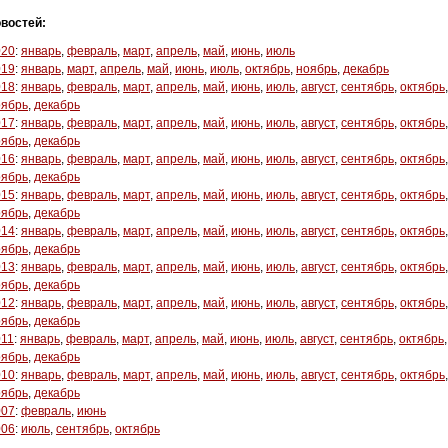
востей:
020
:
январь
,
февраль
,
март
,
апрель
,
май
,
июнь
,
июль
019
:
январь
,
март
,
апрель
,
май
,
июнь
,
июль
,
октябрь
,
ноябрь
,
декабрь
018
:
январь
,
февраль
,
март
,
апрель
,
май
,
июнь
,
июль
,
август
,
сентябрь
,
октябрь
,
оябрь
,
декабрь
017
:
январь
,
февраль
,
март
,
апрель
,
май
,
июнь
,
июль
,
август
,
сентябрь
,
октябрь
,
оябрь
,
декабрь
016
:
январь
,
февраль
,
март
,
апрель
,
май
,
июнь
,
июль
,
август
,
сентябрь
,
октябрь
,
оябрь
,
декабрь
015
:
январь
,
февраль
,
март
,
апрель
,
май
,
июнь
,
июль
,
август
,
сентябрь
,
октябрь
,
оябрь
,
декабрь
014
:
январь
,
февраль
,
март
,
апрель
,
май
,
июнь
,
июль
,
август
,
сентябрь
,
октябрь
,
оябрь
,
декабрь
013
:
январь
,
февраль
,
март
,
апрель
,
май
,
июнь
,
июль
,
август
,
сентябрь
,
октябрь
,
оябрь
,
декабрь
012
:
январь
,
февраль
,
март
,
апрель
,
май
,
июнь
,
июль
,
август
,
сентябрь
,
октябрь
,
оябрь
,
декабрь
011
:
январь
,
февраль
,
март
,
апрель
,
май
,
июнь
,
июль
,
август
,
сентябрь
,
октябрь
,
оябрь
,
декабрь
010
:
январь
,
февраль
,
март
,
апрель
,
май
,
июнь
,
июль
,
август
,
сентябрь
,
октябрь
,
оябрь
,
декабрь
007
:
февраль
,
июнь
006
:
июль
,
сентябрь
,
октябрь