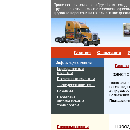
Транспортная компания «ГрузаНет» - ежеднев
Грузоперевозки по Москве и области, офисн
грузовые перевозки на Газели.
On-line форма
Главная
О компании
У
Главная
Корпоративным
клиентам
Транспо
Постоянным клиентам
Наша компан
Экспедирование груза
нового подв
Вакансии
42 грузовых
назначения.
Перевозки
Подраздел
автомобильным
транспортом
Проез
Полезные советы