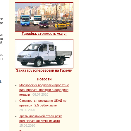
се
де
Тарифы, стоимость услуг
ью
на
й,
ас
ет
Заказ грузоперевозки на Газели
Новости
Московских водителей просят не
планировать поездки в середине
недели
06.07.2020
Стоимость проезда по ЦКАД не
превысит 2,5 рубля за км
29.06.2020
Треть москвичей стали реже
пользоваться личным авто
15.06.2020