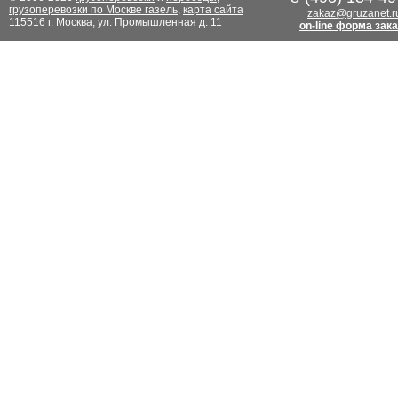
грузоперевозки по Москве газель
,
карта сайта
zakaz@gruzanet.r
115516 г. Москва, ул. Промышленная д. 11
on-line форма зак