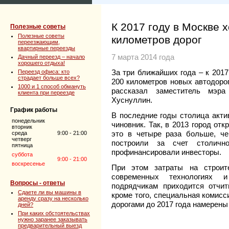
К 2017 году в Москве 
Полезные советы
Полезные советы
километров дорог
переезжающим,
квартирные переезды
7 марта 2014 года
Дачный переезд – начало
хорошего отдыха!
За три ближайших года – к 201
Переезд офиса: кто
страдает больше всех?
200 километров новых автодорог
1000 и 1 способ обмануть
рассказал заместитель мэра
клиента при переезде
Хуснуллин.
График работы
В последние годы столица актив
понедельник
чиновник. Так, в 2013 город от
вторник
это в четыре раза больше, че
среда
9:00 - 21:00
четверг
построили за счет столичн
пятница
профинансировали инвесторы.
суббота
9:00 - 21:00
воскресенье
При этом затраты на строит
современных технологиях и
Вопросы - ответы
подрядчикам приходится отчит
Сдаете ли вы машины в
кроме того, специальная комисс
аренду сразу на несколько
дорогами до 2017 года намерены
дней?
При каких обстоятельствах
нужно заранее заказывать
предварительный выезд