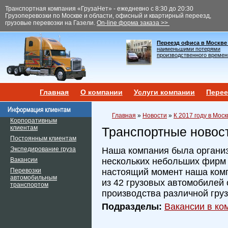
Транспортная компания «ГрузаНет» - ежедневно с 8:30 до 20:30
Грузоперевозки по Москве и области, офисный и квартирный переезд,
грузовые перевозки на Газели.
On-line форма заказа >>
Переезд офиса в Москве
наименьшими потерями
производственного времен
Главная
О компании
Услуги компании
Перее
Главная
»
Новости
»
К 2017 году в Мос
Корпоративным
клиентам
Транспортные новос
Постоянным клиентам
Экспедирование груза
Наша компания была организ
Вакансии
нескольких небольших фирм и
Перевозки
настоящий момент наша ком
автомобильным
из 42 грузовых автомобилей 
транспортом
производства различной гру
Подразделы:
Вакансии в ком