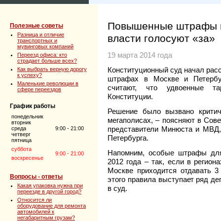
Повышенные штрафы в
Полезные советы
Разница и отличие
власти голосуют «за»
транспортных и
мувинговых компаний
19 марта 2014 года
Переезд офиса: кто
страдает больше всех?
Конституционный суд начал рас
Как выбрать верную дорогу
к успеху?
штрафах в Москве и Петербу
Маленькие революции в
считают, что удвоенные та
сфере переездов
Конституции.
График работы
Решение было вызвано критич
понедельник
мегаполисах, – поясняют в Сов
вторник
представители Минюста и МВД,
среда
9:00 - 21:00
четверг
Петербурга.
пятница
суббота
Напомним, особые штрафы для
9:00 - 21:00
воскресенье
2012 года – так, если в регион
Москве приходится отдавать 3
Вопросы - ответы
этого правила выступает ряд де
Какая упаковка нужна при
в суд.
переезде в другой город?
Относится ли
оборудование для ремонта
автомобилей к
негабаритным грузам?