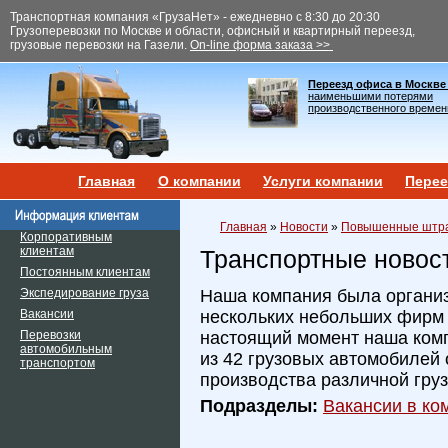
Транспортная компания «ГрузаНет» - ежедневно с 8:30 до 20:30
Грузоперевозки по Москве и области, офисный и квартирный переезд,
грузовые перевозки на Газели.
On-line форма заказа >>
Переезд офиса в Москве
наименьшими потерями
производственного времен
Главная
О компании
Услуги компании
Перее
Главная
»
Новости
»
Повышенные штраф
Корпоративным
клиентам
Транспортные новос
Постоянным клиентам
Экспедирование груза
Наша компания была организ
Вакансии
нескольких небольших фирм и
Перевозки
настоящий момент наша ком
автомобильным
из 42 грузовых автомобилей 
транспортом
производства различной гру
Подразделы:
Вакансии в ком