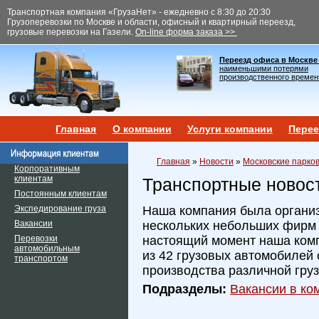
Транспортная компания «ГрузаНет» - ежедневно с 8:30 до 20:30
Грузоперевозки по Москве и области, офисный и квартирный переезд,
грузовые перевозки на Газели.
On-line форма заказа >>
Переезд офиса в Москве
наименьшими потерями
производственного времен
Главная
О компании
Услуги компании
Перее
Главная
»
Новости
»
Московские парков
Корпоративным
клиентам
Транспортные новос
Постоянным клиентам
Экспедирование груза
Наша компания была организ
Вакансии
нескольких небольших фирм и
Перевозки
настоящий момент наша ком
автомобильным
из 42 грузовых автомобилей 
транспортом
производства различной гру
Подразделы:
Вакансии в ком