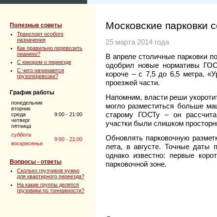
Московские парковки с
Полезные советы
Транспорт особого
назначения
25 марта 2014 года
Как правильно перевозить
пианино?
В апреле столичные парковки по
C юмором о переезде
одобрил новые нормативы ГОС
C чего начинаются
короче – с 7,5 до 6,5 метра. «
грузоперевозки?
проезжей части.
График работы
Напомним, власти реши укоротит
понедельник
могло разместиться больше ма
вторник
старому ГОСТу – он рассчита
среда
9:00 - 21:00
четверг
участки были слишком просторн
пятница
суббота
Обновлять парковочную разметк
9:00 - 21:00
воскресенье
лета, в августе. Точные даты 
однако известно: первые коро
Вопросы - ответы
парковочной зоне.
Сколько грузчиков нужно
для квартирного переезда?
На какие группы делятся
грузовики по тоннажности?