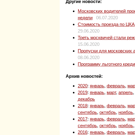
Другие новости:
Московских водителей прос
недели
06.07.2020
Стоимость проезда по ЦКАД
29.06.2020
Треть москвичей стали ре
15.06.2020
Пропуски для московских 
08.06.2020
Программу льготного кред
Архив новостей:
2020
:
январь
,
февраль
,
мар
2019
:
январь
,
март
,
апрель
декабрь
2018
:
январь
,
февраль
,
мар
сентябрь
,
октябрь
,
ноябрь
2017
:
январь
,
февраль
,
мар
сентябрь
,
октябрь
,
ноябрь
2016
:
январь
,
февраль
,
мар