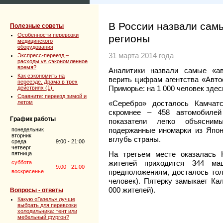
В России назвали сам
Полезные советы
Особенности перевозки
регионы
медицинского
оборудования
31 марта 2014 года
Экспресс-переезд –
расходы vs сэкономленное
время?
Аналитики назвали самые «а
Как сэкономить на
верить цифрам агентства «Авто
переезде. Драма в трех
Приморье: на 1 000 человек зде
действиях (1).
Сравните: переезд зимой и
летом
«Серебро» досталось Камчат
скромнее – 458 автомобилей
График работы
показатели легко объясним
подержанные иномарки из Япон
понедельник
вторник
вглубь страны.
среда
9:00 - 21:00
четверг
На третьем месте оказалась 
пятница
жителей приходится 344 маш
суббота
9:00 - 21:00
предположениям, досталось толь
воскресенье
человек). Пятерку замыкает Ка
000 жителей).
Вопросы - ответы
Какую «Газель» лучше
выбрать для перевозки
холодильника: тент или
мебельный фургон?