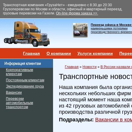
Транспортная компания «ГрузаНет» - ежедневно с 8:30 до 20:30
Грузоперевозки по Москве и области, офисный и квартирный переезд,
грузовые перевозки на Газели.
On-line форма заказа >>
Переезд офиса в Москве
наименьшими потерями
производственного времен
Главная
О компании
Услуги компании
Перее
Главная
»
Новости
»
В России назвали
Корпоративным
клиентам
Транспортные новос
Постоянным клиентам
Экспедирование груза
Наша компания была организ
Вакансии
нескольких небольших фирм и
Перевозки
настоящий момент наша ком
автомобильным
из 42 грузовых автомобилей 
транспортом
производства различной гру
Подразделы:
Вакансии в ком