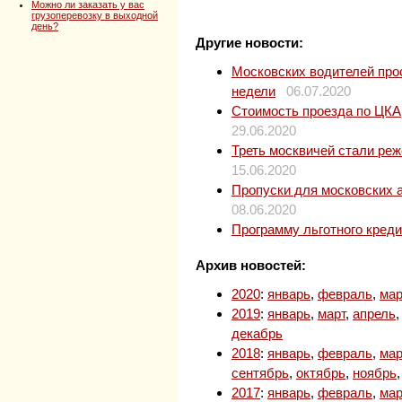
Можно ли заказать у вас
грузоперевозку в выходной
день?
Другие новости:
Московских водителей прос
недели
06.07.2020
Стоимость проезда по ЦКАД
29.06.2020
Треть москвичей стали ре
15.06.2020
Пропуски для московских 
08.06.2020
Программу льготного кред
Архив новостей:
2020
:
январь
,
февраль
,
мар
2019
:
январь
,
март
,
апрель
декабрь
2018
:
январь
,
февраль
,
мар
сентябрь
,
октябрь
,
ноябрь
2017
:
январь
,
февраль
,
мар