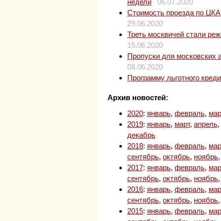
недели
06.07.2020
Стоимость проезда по ЦКАД
29.06.2020
Треть москвичей стали ре
15.06.2020
Пропуски для московских 
08.06.2020
Программу льготного кред
Архив новостей:
2020
:
январь
,
февраль
,
мар
2019
:
январь
,
март
,
апрель
декабрь
2018
:
январь
,
февраль
,
мар
сентябрь
,
октябрь
,
ноябрь
2017
:
январь
,
февраль
,
мар
сентябрь
,
октябрь
,
ноябрь
2016
:
январь
,
февраль
,
мар
сентябрь
,
октябрь
,
ноябрь
2015
:
январь
,
февраль
,
мар