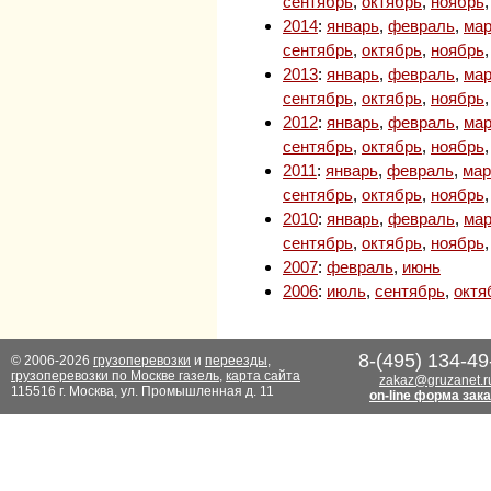
сентябрь
,
октябрь
,
ноябрь
2014
:
январь
,
февраль
,
мар
сентябрь
,
октябрь
,
ноябрь
2013
:
январь
,
февраль
,
мар
сентябрь
,
октябрь
,
ноябрь
2012
:
январь
,
февраль
,
мар
сентябрь
,
октябрь
,
ноябрь
2011
:
январь
,
февраль
,
мар
сентябрь
,
октябрь
,
ноябрь
2010
:
январь
,
февраль
,
мар
сентябрь
,
октябрь
,
ноябрь
2007
:
февраль
,
июнь
2006
:
июль
,
сентябрь
,
октя
8-(495) 134-49
© 2006-2026
грузоперевозки
и
переезды
,
грузоперевозки по Москве газель
,
карта сайта
zakaz@gruzanet.r
115516 г. Москва, ул. Промышленная д. 11
on-line форма зак