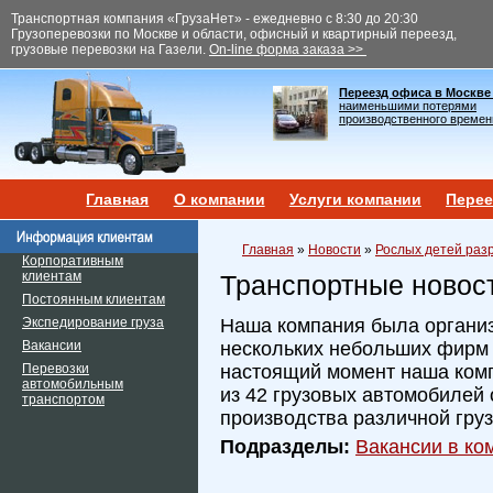
Транспортная компания «ГрузаНет» - ежедневно с 8:30 до 20:30
Грузоперевозки по Москве и области, офисный и квартирный переезд,
грузовые перевозки на Газели.
On-line форма заказа >>
Переезд офиса в Москве
наименьшими потерями
производственного времен
Главная
О компании
Услуги компании
Перее
Главная
»
Новости
»
Рослых детей раз
Корпоративным
клиентам
Транспортные новос
Постоянным клиентам
Экспедирование груза
Наша компания была организ
Вакансии
нескольких небольших фирм и
Перевозки
настоящий момент наша ком
автомобильным
из 42 грузовых автомобилей 
транспортом
производства различной гру
Подразделы:
Вакансии в ком