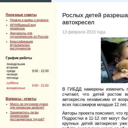
Рослых детей разреша
Полезные советы
Правда и мифы о мувинге
автокресел
АРХИВажный вид
перевозок
13 февраля 2015 года
Документы для
грузоперевозок по России
Классификация
музыкальных
инструментов
График работы
понедельник
вторник
среда
9:00 - 21:00
четверг
пятница
суббота
9:00 - 21:00
воскресенье
В ГИБДД намерены изменить п
считают, что детей ростом 
Вопросы - ответы
автокресла независимо от возр
всех пассажиров младше 12 лет.
Много ли грузчиков нужно
для перевозки мебели?
Занимаетесь ли вы
Авторы проекта поясняют, что п
перевозками
Подростки в 11-12 лет могут бы
нестандартных грузов?
крупных детей автокресел уже