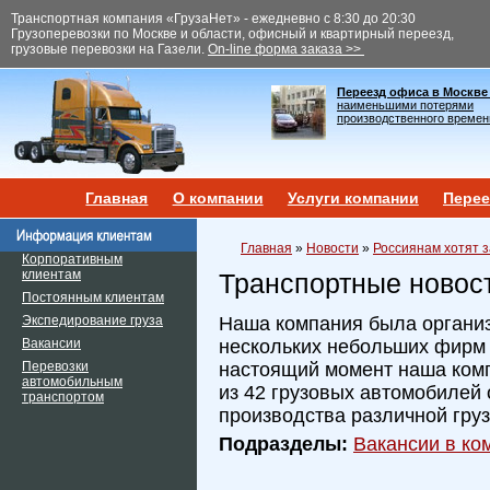
Транспортная компания «ГрузаНет» - ежедневно с 8:30 до 20:30
Грузоперевозки по Москве и области, офисный и квартирный переезд,
грузовые перевозки на Газели.
On-line форма заказа >>
Переезд офиса в Москве
наименьшими потерями
производственного времен
Главная
О компании
Услуги компании
Перее
Главная
»
Новости
»
Россиянам хотят з
Корпоративным
клиентам
Транспортные новос
Постоянным клиентам
Экспедирование груза
Наша компания была организ
Вакансии
нескольких небольших фирм и
Перевозки
настоящий момент наша ком
автомобильным
из 42 грузовых автомобилей 
транспортом
производства различной гру
Подразделы:
Вакансии в ком