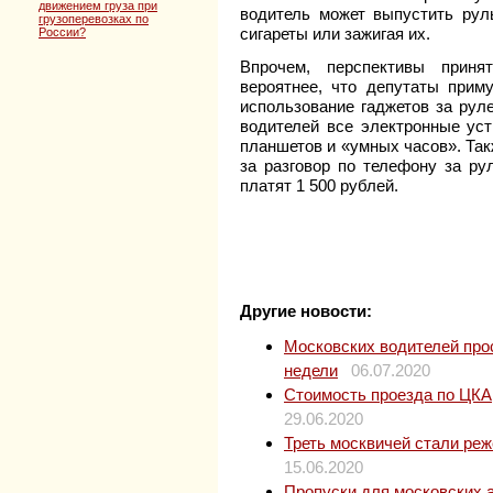
движением груза при
водитель может выпустить руль
грузоперевозках по
сигареты или зажигая их.
России?
Впрочем, перспективы приня
вероятнее, что депутаты приму
использование гаджетов за рул
водителей все электронные ус
планшетов и «умных часов». Так
за разговор по телефону за ру
платят 1 500 рублей.
Другие новости:
Московских водителей прос
недели
06.07.2020
Стоимость проезда по ЦКАД
29.06.2020
Треть москвичей стали ре
15.06.2020
Пропуски для московских 