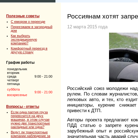
Россиянам хотят запре
Полезные советы
C юмором о переезде
12 марта 2015 года
Переезжаем в загородный
дом
Как выбрать
экспедиционную
компанию?
Комфортный переезд в
другую страну
График работы
понедельник
вторник
среда
9:00 - 21:00
четверг
пятница
Российский союз молодежи наде
суббота
9:00 - 21:00
рулем. По словам журналистов,
воскресенье
легковых авто, и тех, кто езди
инициаторы, курение снижае
Вопросы - ответы
привести к ДТП.
Если одна партия груза
перевозится на двух
Авторы проекта предлагают ком
машинах, в этом случае
нужно две транспортные
ПДД статью о запрете куре
накладные или одна?
зарубежный опыт и российску
Ведут ли транспортные
значительная часть аварий случ
компании наблюдение за