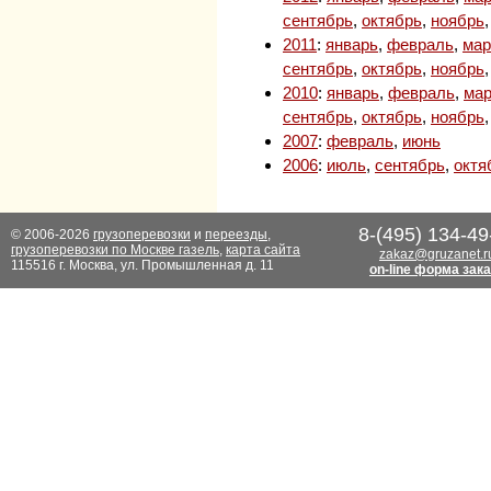
сентябрь
,
октябрь
,
ноябрь
2011
:
январь
,
февраль
,
мар
сентябрь
,
октябрь
,
ноябрь
2010
:
январь
,
февраль
,
мар
сентябрь
,
октябрь
,
ноябрь
2007
:
февраль
,
июнь
2006
:
июль
,
сентябрь
,
октя
8-(495) 134-49
© 2006-2026
грузоперевозки
и
переезды
,
грузоперевозки по Москве газель
,
карта сайта
zakaz@gruzanet.r
115516 г. Москва, ул. Промышленная д. 11
on-line форма зак