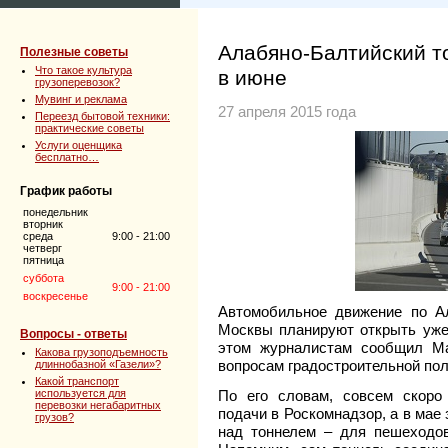
Алабяно-Балтийский то
Полезные советы
Что такое культура
в июне
грузоперевозок?
Мувинг и реклама
27 апреля 2015 года
Переезд бытовой техники:
практические советы
Услуги оценщика
бесплатно…
График работы
понедельник
вторник
среда
9:00 - 21:00
четверг
пятница
суббота
9:00 - 21:00
воскресенье
Автомобильное движение по А
Москвы планируют открыть уж
Вопросы - ответы
этом журналистам сообщил Ма
Какова грузоподъемность
вопросам градостроительной пол
длиннобазной «Газели»?
Какой транспорт
используется для
По его словам, совсем скоро
перевозки негабаритных
подачи в Роскомнадзор, а в мае
грузов?
над тоннелем – для пешеходо