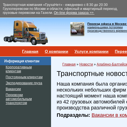
Транспортная компания «ГрузаНет» - ежедневно с 8:30 до 20:30
Грузоперевозки по Москве и области, офисный и квартирный переезд,
грузовые перевозки на Газели.
On-line форма заказа >>
Переезд офиса в Москве
наименьшими потерями
производственного времен
Главная
О компании
Услуги компании
Перее
Главная
»
Новости
»
Алабяно-Балтийски
Корпоративным
клиентам
Транспортные новос
Постоянным клиентам
Экспедирование груза
Наша компания была организ
Вакансии
нескольких небольших фирм и
Перевозки
настоящий момент наша ком
автомобильным
из 42 грузовых автомобилей 
транспортом
производства различной гру
Подразделы:
Вакансии в ком