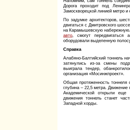
Напомним, сам тоннель соединя
Дорога проходит под Ленингр
Замоскворецкой линией метро и
По задумке архитекторов, шес
двигаться с Дмитровского шоссе
на Карамышевскую набережную. 
авто
, смогут передвигаться
оборудовали выделенную полосу
Справка
Алабяно-Балтийский тоннель нач
затянулись из-за смены подр
выиграла тендер, обанкротило
организация «Мосинжпроект».
Общая протяженность тоннеля с
глубина – 22,5 метра. Движение
Академической открыли еще 
движения тоннель станет час
Западной хорды.