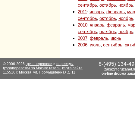
сентябрь
,
октябрь
,
ноябрь
2011
:
январь
,
февраль
,
мар
сентябрь
,
октябрь
,
ноябрь
2010
:
январь
,
февраль
,
мар
сентябрь
,
октябрь
,
ноябрь
2007
:
февраль
,
июнь
2006
:
июль
,
сентябрь
,
октя
8-(495) 134-49
© 2006-2026
грузоперевозки
и
переезды
,
грузоперевозки по Москве газель
,
карта сайта
zakaz@gruzanet.r
115516 г. Москва, ул. Промышленная д. 11
on-line форма зак