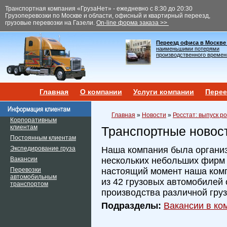
Транспортная компания «ГрузаНет» - ежедневно с 8:30 до 20:30
Грузоперевозки по Москве и области, офисный и квартирный переезд,
грузовые перевозки на Газели.
On-line форма заказа >>
Переезд офиса в Москве
наименьшими потерями
производственного времен
Главная
О компании
Услуги компании
Перее
Главная
»
Новости
»
Росстат: выпуск р
Корпоративным
клиентам
Транспортные новос
Постоянным клиентам
Экспедирование груза
Наша компания была организ
Вакансии
нескольких небольших фирм и
Перевозки
настоящий момент наша ком
автомобильным
из 42 грузовых автомобилей 
транспортом
производства различной гру
Подразделы:
Вакансии в ком