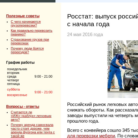
Росстат: выпуск росси
Полезные советы
C чего начинаются
с начала года
грузоперевозки?
Как правильно перевозить
24 мая 2016 года
пианино?
Страхование грузов при
перевозках
Почему люди боятся
переездов?
График работы
понедельник
вторник
среда
9:00 - 21:00
четверг
пятница
суббота
9:00 - 21:00
воскресенье
Российский рынок легковых авто
Вопросы - ответы
снижать обороты. Как рассказали
Считается ли
заводы выпустили на четверть м
«ИЖ»-«каблук» легковым
авто?
прошлого года.
Почему аренда самосвала
часто стоит дороже, чем
Всего с конвейера сошло 345 т
аренда фургона или тента с
для перевозки мебели
. По слова
такой же