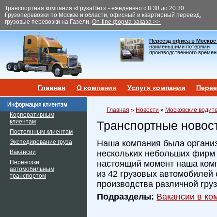
Транспортная компания «ГрузаНет» - ежедневно с 8:30 до 20:30
Грузоперевозки по Москве и области, офисный и квартирный переезд,
грузовые перевозки на Газели.
On-line форма заказа >>
Переезд офиса в Москве
наименьшими потерями
производственного времен
Главная
О компании
Услуги компании
Перее
Главная
»
Новости
»
Московские водит
Корпоративным
клиентам
Транспортные новос
Постоянным клиентам
Экспедирование груза
Наша компания была организ
Вакансии
нескольких небольших фирм и
Перевозки
настоящий момент наша ком
автомобильным
из 42 грузовых автомобилей 
транспортом
производства различной гру
Подразделы:
Вакансии в ком