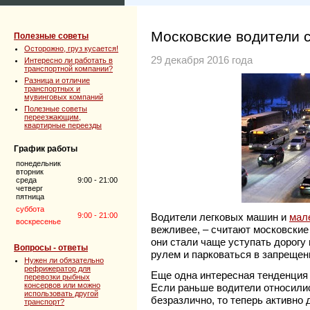
Московские водители 
Полезные советы
Осторожно, груз кусается!
29 декабря 2016 года
Интересно ли работать в
транспортной компании?
Разница и отличие
транспортных и
мувинговых компаний
Полезные советы
переезжающим,
квартирные переезды
График работы
понедельник
вторник
среда
9:00 - 21:00
четверг
пятница
суббота
9:00 - 21:00
Водители легковых машин и
мале
воскресенье
вежливее, – считают московские
они стали чаще уступать дорогу 
Вопросы - ответы
рулем и парковаться в запрещен
Нужен ли обязательно
рефрижератор для
Еще одна интересная тенденция 
перевозки рыбных
консервов или можно
Если раньше водители относили
использовать другой
безразлично, то теперь активно
транспорт?