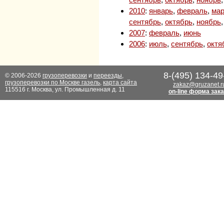
2010
:
январь
,
февраль
,
мар
сентябрь
,
октябрь
,
ноябрь
2007
:
февраль
,
июнь
2006
:
июль
,
сентябрь
,
октя
8-(495) 134-49
© 2006-2026
грузоперевозки
и
переезды
,
грузоперевозки по Москве газель
,
карта сайта
zakaz@gruzanet.r
115516 г. Москва, ул. Промышленная д. 11
on-line форма зак