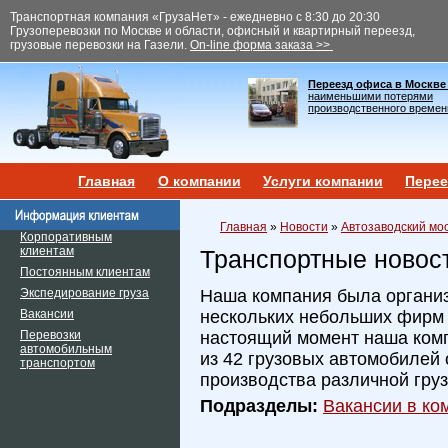
Транспортная компания «ГрузаНет» - ежедневно с 8:30 до 20:30
Грузоперевозки по Москве и области, офисный и квартирный переезд,
грузовые перевозки на Газели.
On-line форма заказа >>
Переезд офиса в Москве
наименьшими потерями
производственного времен
Главная
О компании
Услуги компании
Перее
Главная
»
Новости
»
Автозаводский мос
Корпоративным
клиентам
Транспортные новос
Постоянным клиентам
Экспедирование груза
Наша компания была организ
Вакансии
нескольких небольших фирм и
Перевозки
настоящий момент наша ком
автомобильным
из 42 грузовых автомобилей 
транспортом
производства различной гру
Подразделы:
Вакансии в ком