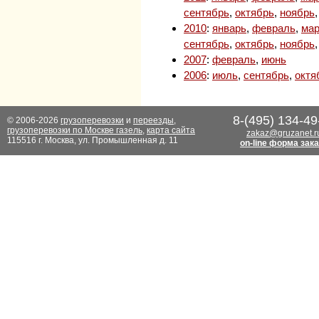
сентябрь
,
октябрь
,
ноябрь
2010
:
январь
,
февраль
,
мар
сентябрь
,
октябрь
,
ноябрь
2007
:
февраль
,
июнь
2006
:
июль
,
сентябрь
,
октя
8-(495) 134-49
© 2006-2026
грузоперевозки
и
переезды
,
грузоперевозки по Москве газель
,
карта сайта
zakaz@gruzanet.r
115516 г. Москва, ул. Промышленная д. 11
on-line форма зак