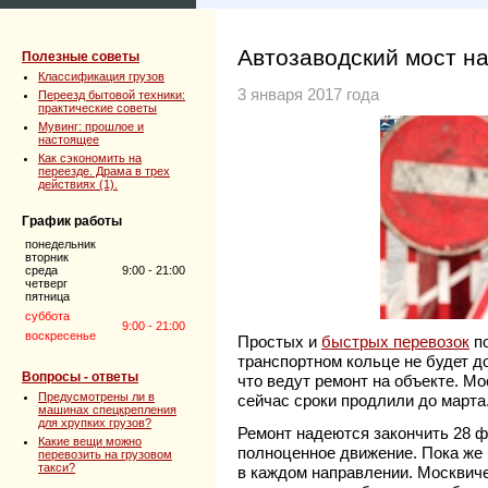
Автозаводский мост на
Полезные советы
Классификация грузов
3 января 2017 года
Переезд бытовой техники:
практические советы
Мувинг: прошлое и
настоящее
Как сэкономить на
переезде. Драма в трех
действиях (1).
График работы
понедельник
вторник
среда
9:00 - 21:00
четверг
пятница
суббота
9:00 - 21:00
воскресенье
Простых и
быстрых перевозок
по
транспортном кольце не будет д
Вопросы - ответы
что ведут ремонт на объекте. Мо
Предусмотрены ли в
сейчас сроки продлили до марта
машинах спецкрепления
для хрупких грузов?
Ремонт надеются закончить 28 ф
Какие вещи можно
полноценное движение. Пока же 
перевозить на грузовом
такси?
в каждом направлении. Москвиче