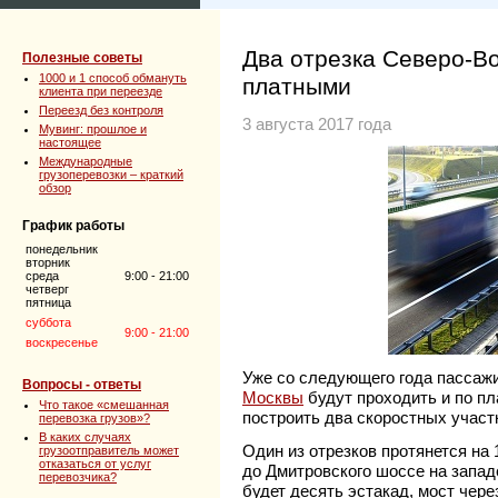
Два отрезка Северо-В
Полезные советы
1000 и 1 способ обмануть
платными
клиента при переезде
Переезд без контроля
3 августа 2017 года
Мувинг: прошлое и
настоящее
Международные
грузоперевозки – краткий
обзор
График работы
понедельник
вторник
среда
9:00 - 21:00
четверг
пятница
суббота
9:00 - 21:00
воскресенье
Уже со следующего года пассаж
Вопросы - ответы
Москвы
будут проходить и по п
Что такое «смешанная
построить два скоростных участ
перевозка грузов»?
В каких случаях
Один из отрезков протянется на
грузоотправитель может
отказаться от услуг
до Дмитровского шоссе на западе
перевозчика?
будет десять эстакад, мост чер