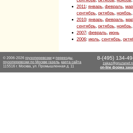
2011
:
январь
,
февраль
,
мар
сентябрь
,
октябрь
,
ноябрь
2010
:
январь
,
февраль
,
мар
сентябрь
,
октябрь
,
ноябрь
2007
:
февраль
,
июнь
2006
:
июль
,
сентябрь
,
октя
8-(495) 134-49
© 2006-2026
грузоперевозки
и
переезды
,
грузоперевозки по Москве газель
,
карта сайта
zakaz@gruzanet.r
115516 г. Москва, ул. Промышленная д. 11
on-line форма зак