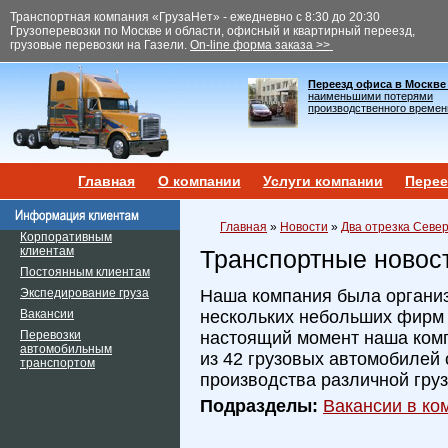
Транспортная компания «ГрузаНет» - ежедневно с 8:30 до 20:30
Грузоперевозки по Москве и области, офисный и квартирный переезд,
грузовые перевозки на Газели.
On-line форма заказа >>
Переезд офиса в Москве
наименьшими потерями
производственного времен
Главная
О компании
Услуги компании
Перее
Главная
»
Новости
»
Два отрезка Севе
Корпоративным
клиентам
Транспортные новос
Постоянным клиентам
Экспедирование груза
Наша компания была организ
Вакансии
нескольких небольших фирм и
Перевозки
настоящий момент наша ком
автомобильным
из 42 грузовых автомобилей 
транспортом
производства различной гру
Подразделы:
Вакансии в ком