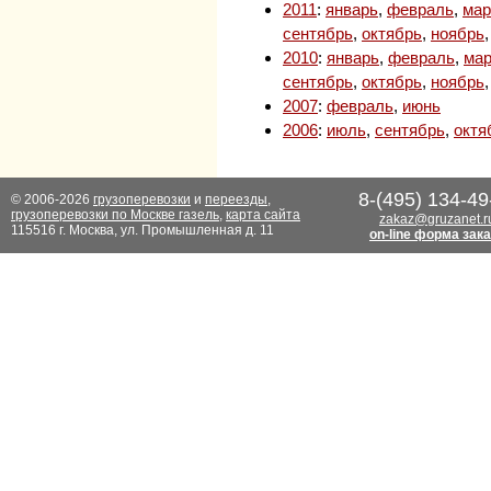
2011
:
январь
,
февраль
,
мар
сентябрь
,
октябрь
,
ноябрь
2010
:
январь
,
февраль
,
мар
сентябрь
,
октябрь
,
ноябрь
2007
:
февраль
,
июнь
2006
:
июль
,
сентябрь
,
октя
8-(495) 134-49
© 2006-2026
грузоперевозки
и
переезды
,
грузоперевозки по Москве газель
,
карта сайта
zakaz@gruzanet.r
115516 г. Москва, ул. Промышленная д. 11
on-line форма зак