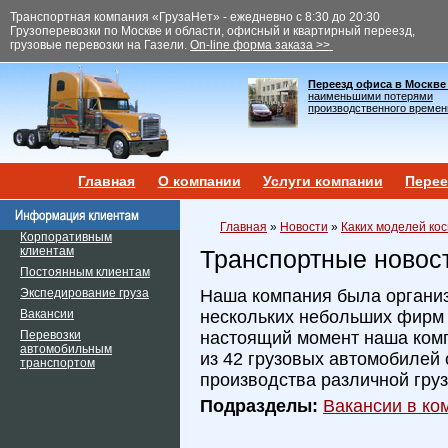
Транспортная компания «ГрузаНет» - ежедневно с 8:30 до 20:30
Грузоперевозки по Москве и области, офисный и квартирный переезд,
грузовые перевозки на Газели.
On-line форма заказа >>
Переезд офиса в Москве
наименьшими потерями
производственного времен
Главная
О компании
Услуги компании
Перее
Главная
»
Новости
»
Каких моделей кос
Корпоративным
клиентам
Транспортные новос
Постоянным клиентам
Экспедирование груза
Наша компания была организ
Вакансии
нескольких небольших фирм и
Перевозки
настоящий момент наша ком
автомобильным
из 42 грузовых автомобилей 
транспортом
производства различной гру
Подразделы:
Вакансии в ком