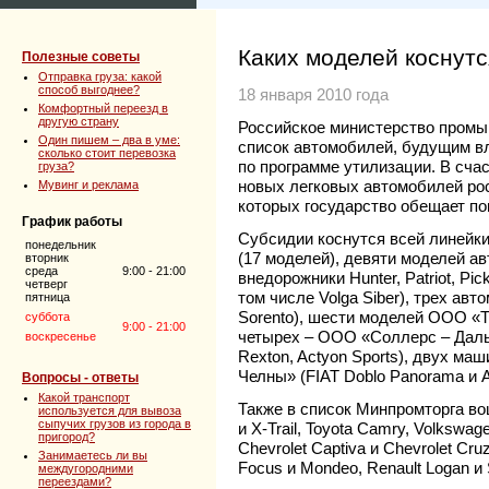
Каких моделей коснутс
Полезные советы
Отправка груза: какой
способ выгоднее?
18 января 2010 года
Комфортный переезд в
другую страну
Российское министерство промы
Один пишем – два в уме:
список автомобилей, будущим в
сколько стоит перевозка
по программе утилизации. В сча
груза?
новых легковых автомобилей рос
Мувинг и реклама
которых государство обещает по
График работы
Субсидии коснутся всей линейк
понедельник
(17 моделей), девяти моделей а
вторник
среда
9:00 - 21:00
внедорожники Hunter, Patriot, Pi
четверг
том числе Volga Siber), трех ав
пятница
Sorento), шести моделей ООО «Та
суббота
9:00 - 21:00
четырех – ООО «Соллерс – Дальн
воскресенье
Rexton, Actyon Sports), двух 
Челны» (FIAT Doblo Panorama и A
Вопросы - ответы
Какой транспорт
Также в список Минпромторга во
используется для вывоза
сыпучих грузов из города в
и X-Trail, Toyota Camry, Volkswag
пригород?
Chevrolet Captiva и Chevrolet Cruz
Занимаетесь ли вы
Focus и Mondeo, Renault Logan и 
междугородними
переездами?