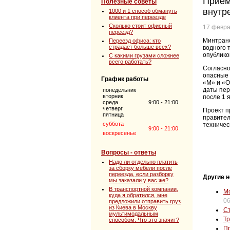
Прием
Полезные советы
внутр
1000 и 1 способ обмануть
клиента при переезде
Сколько стоит офисный
17 февра
переезд?
Минтранс
Переезд офиса: кто
страдает больше всех?
водного 
опублико
С какими грузами сложнее
всего работать?
Согласно
опасные 
График работы
«М» и «О
даты пер
понедельник
вторник
после 1 
среда
9:00 - 21:00
четверг
Проект п
пятница
правител
суббота
техничес
9:00 - 21:00
воскресенье
Вопросы - ответы
Надо ли отдельно платить
за сборку мебели после
переезда, если разборку
Другие н
мы заказали у вас же?
В транспортной компании,
Мо
куда я обратился, мне
06
предложили отправить груз
из Киева в Москву
Ст
мультимодальным
Тр
способом. Что это значит?
Пр