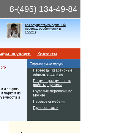
8-(495) 134-49-84
Как осуществить офисный
переезд, особенности и
советы
ифы на услуги
Контакты
ного
Переезды: квартирные,
офисные, дачные
Погрузо-разгрузочные
работы, грузчики
м и закупки
Грузовые перевозки по
ым парком из
Москве
дъемности и
Перевозка мебели
Грузовое такси