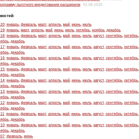
ограмму льготного кредитования расширили
01.06.2020
востей:
020
:
январь
,
февраль
,
март
,
апрель
,
май
,
июнь
,
июль
019
:
январь
,
март
,
апрель
,
май
,
июнь
,
июль
,
октябрь
,
ноябрь
,
декабрь
018
:
январь
,
февраль
,
март
,
апрель
,
май
,
июнь
,
июль
,
август
,
сентябрь
,
октябрь
,
оябрь
,
декабрь
017
:
январь
,
февраль
,
март
,
апрель
,
май
,
июнь
,
июль
,
август
,
сентябрь
,
октябрь
,
оябрь
,
декабрь
016
:
январь
,
февраль
,
март
,
апрель
,
май
,
июнь
,
июль
,
август
,
сентябрь
,
октябрь
,
оябрь
,
декабрь
015
:
январь
,
февраль
,
март
,
апрель
,
май
,
июнь
,
июль
,
август
,
сентябрь
,
октябрь
,
оябрь
,
декабрь
014
:
январь
,
февраль
,
март
,
апрель
,
май
,
июнь
,
июль
,
август
,
сентябрь
,
октябрь
,
оябрь
,
декабрь
013
:
январь
,
февраль
,
март
,
апрель
,
май
,
июнь
,
июль
,
август
,
сентябрь
,
октябрь
,
оябрь
,
декабрь
012
:
январь
,
февраль
,
март
,
апрель
,
май
,
июнь
,
июль
,
август
,
сентябрь
,
октябрь
,
оябрь
,
декабрь
011
:
январь
,
февраль
,
март
,
апрель
,
май
,
июнь
,
июль
,
август
,
сентябрь
,
октябрь
,
оябрь
,
декабрь
010
:
январь
,
февраль
,
март
,
апрель
,
май
,
июнь
,
июль
,
август
,
сентябрь
,
октябрь
,
оябрь
,
декабрь
007
:
февраль
,
июнь