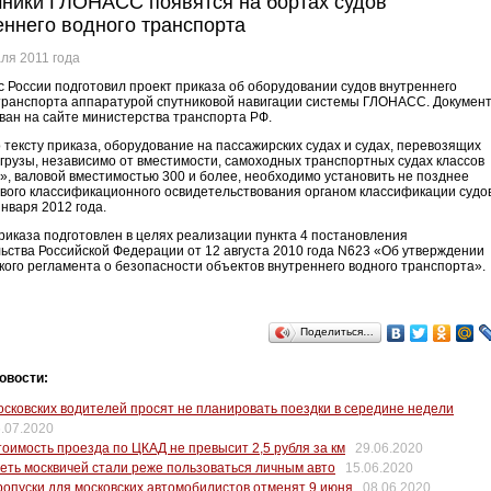
ники ГЛОНАСС появятся на бортах судов
еннего водного транспорта
ля 2011 года
 России подготовил проект приказа об оборудовании судов внутреннего
транспорта аппаратурой спутниковой навигации системы ГЛОНАСС. Докумен
ван на сайте министерства транспорта РФ.
 тексту приказа, оборудование на пассажирских судах и судах, перевозящих
грузы, независимо от вместимости, самоходных транспортных судах классов
», валовой вместимостью 300 и более, необходимо установить не позднее
вого классификационного освидетельствования органом классификации судо
января 2012 года.
риказа подготовлен в целях реализации пункта 4 постановления
ьства Российской Федерации от 12 августа 2010 года N623 «Об утверждении
кого регламента о безопасности объектов внутреннего водного транспорта».
Поделиться…
овости:
сковских водителей просят не планировать поездки в середине недели
.07.2020
оимость проезда по ЦКАД не превысит 2,5 рубля за км
29.06.2020
еть москвичей стали реже пользоваться личным авто
15.06.2020
опуски для московских автомобилистов отменят 9 июня
08.06.2020