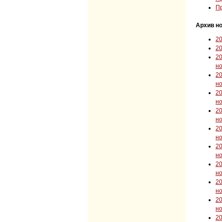
Пр
Архив но
2
2
2
н
2
н
2
н
2
н
2
н
2
н
2
н
2
н
2
н
2