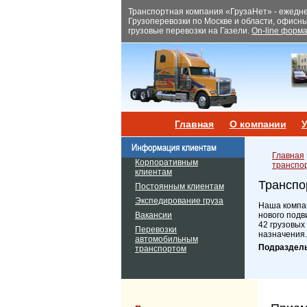
Транспортная компания «ГрузаНет» - ежеднев
Грузоперевозки по Москве и области, офисн
грузовые перевозки на Газели.
On-line форма
Главная
О компании
У
Главная
Корпоративным
транспо
клиентам
Транспо
Постоянным клиентам
Экспедирование груза
Наша компан
Вакансии
нового подв
42 грузовых
Перевозки
назначения.
автомобильным
Подраздел
транспортом