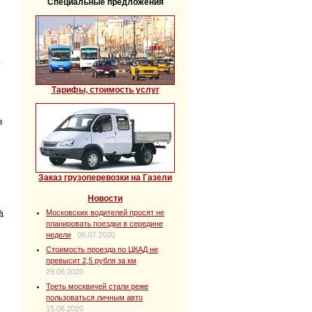
Специальные предложения
т
Тарифы, стоимость услуг
в
Заказ грузоперевозки на Газели
Новости
Московских водителей просят не
планировать поездки в середине
недели
06.07.2020
Стоимость проезда по ЦКАД не
превысит 2,5 рубля за км
29.06.2020
Треть москвичей стали реже
пользоваться личным авто
15.06.2020