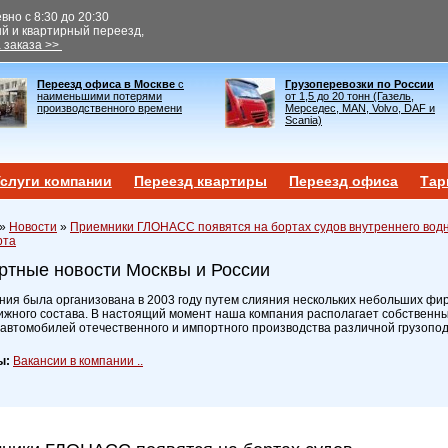
но с 8:30 до 20:30
ый и квартирный переезд,
 заказа >>
Переезд офиса в Москве
с
Грузоперевозки по России
наименьшими потерями
от 1,5 до 20 тонн (Газель,
производственного времени
Мерседес, MAN, Volvo, DAF и
Scania)
слуги компании
Переезд квартиры
Переезд офиса
Тар
»
Новости
»
Приемники ГЛОНАСС появятся на бортах судов внутреннего вод
рта
ртные новости Москвы и России
ия была организована в 2003 году путем слияния нескольких небольших фир
ижного состава. В настоящий момент наша компания располагает собственн
 автомобилей отечественного и импортного производства различной грузопо
ы:
Вакансии в компании ..