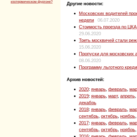
изотермическом фургоне?
Другие новости:
Московских водителей прос
недели
06.07.2020
Стоимость проезда по ЦКАД
29.06.2020
Треть москвичей стали ре
15.06.2020
Пропуски для московских 
08.06.2020
Программу льготного кред
Архив новостей:
2020
:
январь
,
февраль
,
мар
2019
:
январь
,
март
,
апрель
декабрь
2018
:
январь
,
февраль
,
мар
сентябрь
,
октябрь
,
ноябрь
2017
:
январь
,
февраль
,
мар
сентябрь
,
октябрь
,
ноябрь
2016
:
январь
,
февраль
,
мар