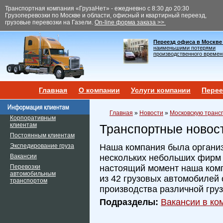
Транспортная компания «ГрузаНет» - ежедневно с 8:30 до 20:30
Грузоперевозки по Москве и области, офисный и квартирный переезд,
грузовые перевозки на Газели.
On-line форма заказа >>
Переезд офиса в Москве
наименьшими потерями
производственного времен
Главная
О компании
Услуги компании
Перее
Главная
»
Новости
»
Московскую транс
Корпоративным
клиентам
Транспортные новос
Постоянным клиентам
Экспедирование груза
Наша компания была организ
Вакансии
нескольких небольших фирм и
Перевозки
настоящий момент наша ком
автомобильным
из 42 грузовых автомобилей 
транспортом
производства различной гру
Подразделы:
Вакансии в ком