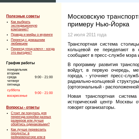
Московскую транспорт
Полезные советы
Как выбрать
примеру Нью-Йорка
экспедиционную
компанию?
12 июля 2011 года
Правда и мифы о мувинге
Переезд с домашним
Транспортная система столиц
любимцем
Переезд «под ключ» - когда
кольцевой ее переделают в о
это выгодно?
сообщают в пресс-службе мэра 
График работы
В программу развития транспор
войдут, в первую очередь, м
понедельник
вторник
города, - уточняет пресс-служ
среда
9:00 - 21:00
радиально-кольцевой структуры
четверг
пятница
(ортогональный - расположенной
суббота
9:00 - 21:00
Новая транспортная система
воскресенье
исторический центр Москвы от
говорят организаторы.
Вопросы - ответы
Стоит ли покупать для
переезда коробки разных
размеров или лучше
обойтись одинаковыми?
Как лучше перевозить
продукты: в
рефрижераторе или в