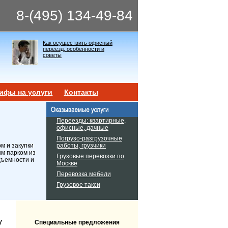
8-(495) 134-49-84
Как осуществить офисный
переезд, особенности и
советы
ифы на услуги
Контакты
Переезды: квартирные,
офисные, дачные
Погрузо-разгрузочные
работы, грузчики
м и закупки
ым парком из
Грузовые перевозки по
дъемности и
Москве
Перевозка мебели
Грузовое такси
у
Специальные предложения