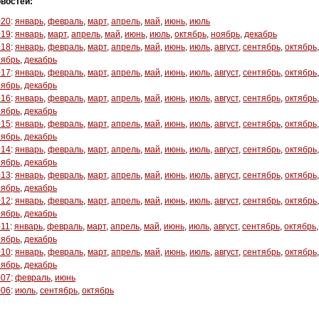
востей:
020
:
январь
,
февраль
,
март
,
апрель
,
май
,
июнь
,
июль
019
:
январь
,
март
,
апрель
,
май
,
июнь
,
июль
,
октябрь
,
ноябрь
,
декабрь
018
:
январь
,
февраль
,
март
,
апрель
,
май
,
июнь
,
июль
,
август
,
сентябрь
,
октябрь
,
оябрь
,
декабрь
017
:
январь
,
февраль
,
март
,
апрель
,
май
,
июнь
,
июль
,
август
,
сентябрь
,
октябрь
,
оябрь
,
декабрь
016
:
январь
,
февраль
,
март
,
апрель
,
май
,
июнь
,
июль
,
август
,
сентябрь
,
октябрь
,
оябрь
,
декабрь
015
:
январь
,
февраль
,
март
,
апрель
,
май
,
июнь
,
июль
,
август
,
сентябрь
,
октябрь
,
оябрь
,
декабрь
014
:
январь
,
февраль
,
март
,
апрель
,
май
,
июнь
,
июль
,
август
,
сентябрь
,
октябрь
,
оябрь
,
декабрь
013
:
январь
,
февраль
,
март
,
апрель
,
май
,
июнь
,
июль
,
август
,
сентябрь
,
октябрь
,
оябрь
,
декабрь
012
:
январь
,
февраль
,
март
,
апрель
,
май
,
июнь
,
июль
,
август
,
сентябрь
,
октябрь
,
оябрь
,
декабрь
011
:
январь
,
февраль
,
март
,
апрель
,
май
,
июнь
,
июль
,
август
,
сентябрь
,
октябрь
,
оябрь
,
декабрь
010
:
январь
,
февраль
,
март
,
апрель
,
май
,
июнь
,
июль
,
август
,
сентябрь
,
октябрь
,
оябрь
,
декабрь
007
:
февраль
,
июнь
006
:
июль
,
сентябрь
,
октябрь