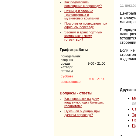
Как подготовить
11 декаб
помещение к переезду?
Разница и отличие
Централь
транспортных и
в следу
мувинговых компаний
магистра
Подготовка помещения при
офисном переезде
Подрядчи
Звоним в транспортную
план раз
компанию: к чему
готовит
готовиться?
строений
График работы
Если не 
строите
понедельник
выделили
вторник
среда
9:00 - 21:00
четверг
пятница
суббота
9:00 - 21:00
воскресенье
Другие н
Вопросы - ответы
Мо
Как перевезти на дачу
надувную лодку больших
06
габаритов?
Ст
Нужен ли оценщик при
Тр
дачном переезде?
Пр
Пр