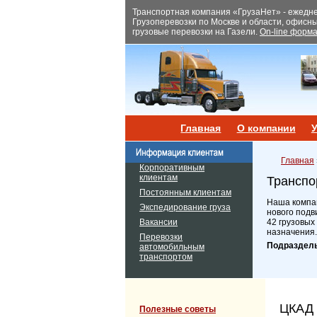
Транспортная компания «ГрузаНет» - ежеднев
Грузоперевозки по Москве и области, офисн
грузовые перевозки на Газели.
On-line форма
Главная
О компании
У
Главная
Корпоративным
клиентам
Транспо
Постоянным клиентам
Наша компан
Экспедирование груза
нового подв
Вакансии
42 грузовых
назначения.
Перевозки
Подраздел
автомобильным
транспортом
ЦКАД 
Полезные советы