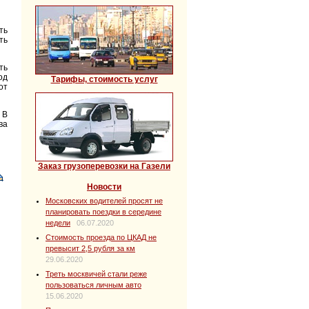
ть
ть
ть
од
Тарифы, стоимость услуг
от
 В
ва
Заказ грузоперевозки на Газели
Новости
Московских водителей просят не
планировать поездки в середине
недели
06.07.2020
Стоимость проезда по ЦКАД не
превысит 2,5 рубля за км
29.06.2020
Треть москвичей стали реже
пользоваться личным авто
15.06.2020