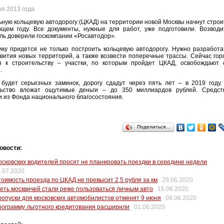
ря 2013 года
ную кольцевую автодорогу (ЦКАД) на территории новой Москвы начнут строи
ющем году. Все документы, нужные для работ, уже подготовили. Возводи
ль доверили госкомпании «Росавтодор».
ку придется не только построить кольцевую автодорогу. Нужно разработа
вития новых территорий, а также возвести поперечные трассы. Сейчас гор
ся к строительству – участки, по которым пройдет ЦКАД, освобождают 
.
будет серьезных заминок, дорогу сдадут через пять лет – в 2019 году.
льство вложат ощутимые деньги – до 350 миллиардов рублей. Средст
 из Фонда национального благосостояния.
Поделиться…
овости:
сковских водителей просят не планировать поездки в середине недели
.07.2020
оимость проезда по ЦКАД не превысит 2,5 рубля за км
29.06.2020
еть москвичей стали реже пользоваться личным авто
15.06.2020
опуски для московских автомобилистов отменят 9 июня
08.06.2020
ограмму льготного кредитования расширили
01.06.2020