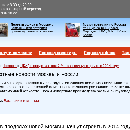
но с 8:30 до 20:30
ый и квартирный переезд,
 заказа >>
Переезд офиса в Москве
с
Грузоперевозки по России
наименьшими потерями
от 1,5 до 20 тонн (Газель,
производственного времени
Мерседес, MAN, Volvo, DAF и
Scania)
слуги компании
Переезд квартиры
Переезд офиса
Тар
»
Новости
»
ЦКАД в пределах новой Москвы начнут строить в 2014 году
ртные новости Москвы и России
ия была организована в 2003 году путем слияния нескольких небольших фир
ижного состава. В настоящий момент наша компания располагает собственн
 автомобилей отечественного и импортного производства различной грузопо
ы:
Вакансии в компании ..
в пределах новой Москвы начнут строить в 2014 год