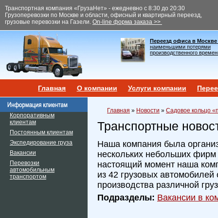
Транспортная компания «ГрузаНет» - ежедневно с 8:30 до 20:30
Грузоперевозки по Москве и области, офисный и квартирный переезд,
грузовые перевозки на Газели.
On-line форма заказа >>
Переезд офиса в Москве
наименьшими потерями
производственного времен
Главная
О компании
Услуги компании
Перее
Главная
»
Новости
»
Садовое кольцо «
Корпоративным
клиентам
Транспортные новос
Постоянным клиентам
Экспедирование груза
Наша компания была организ
Вакансии
нескольких небольших фирм и
Перевозки
настоящий момент наша ком
автомобильным
из 42 грузовых автомобилей 
транспортом
производства различной гру
Подразделы:
Вакансии в ком