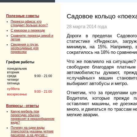
Садовое кольцо «поех
Полезные советы
Переезд офиса: кто
страдает больше всех?
28 марта 2014 года
C юмором о переезде
Дороги в пределах Садового
Сравните: переезд зимой и
летом
статистике «Яндекса», загру
Сведения о грузе,
минимум, на 15%. Например, 
необходимые для
сократилось на 18% по сравнени
перевозки
Что же повлияло на ситуацию? 
График работы
свободнее благодаря платным
понедельник
автомобилисты думают, преж
вторник
среда
9:00 - 21:00
«случайных» машин становит
четверг
выбирают автобусы и метро.
пятница
суббота
9:00 - 21:00
Отметим, что за пределами це
воскресенье
Водители, которые прежде п
оставляют машины, не доезжа
Вопросы - ответы
много, и двигаться по трассам 
Какую мебель при
мелкие аварии.
переездах обычно
перевозят в неразобранном
виде?
Почему на одни виды
транспорта указаны четкие
расценки, а на другие –