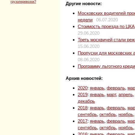
грузоперевозок?
Другие новости:
Московских водителей прос
недели
06.07.2020
Стоимость проезда по ЦКАД
29.06.2020
Треть москвичей стали ре
15.06.2020
Пропуски для московских 
08.06.2020
Программу льготного кред
Архив новостей:
2020
:
январь
,
февраль
,
мар
2019
:
январь
,
март
,
апрель
декабрь
2018
:
январь
,
февраль
,
мар
сентябрь
,
октябрь
,
ноябрь
2017
:
январь
,
февраль
,
мар
сентябрь
,
октябрь
,
ноябрь
2016
:
январь
,
февраль
,
мар