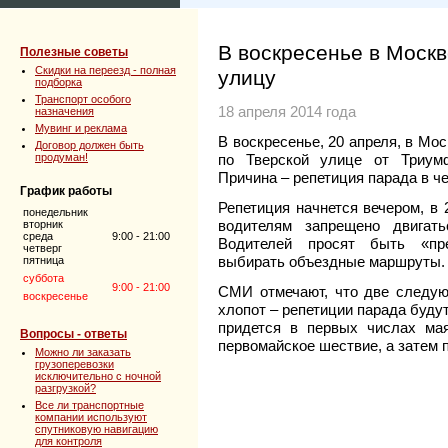
В воскресенье в Моск
Полезные советы
Скидки на переезд - полная
улицу
подборка
Транспорт особого
18 апреля 2014 года
назначения
Мувинг и реклама
В воскресенье, 20 апреля, в Мо
Договор должен быть
продуман!
по Тверской улице от Триум
Причина – репетиция парада в ч
График работы
Репетиция начнется вечером, в 
понедельник
водителям запрещено двигать
вторник
среда
9:00 - 21:00
Водителей просят быть «пр
четверг
выбирать объездные маршруты.
пятница
суббота
9:00 - 21:00
СМИ отмечают, что две следую
воскресенье
хлопот – репетиции парада буду
придется в первых числах ма
Вопросы - ответы
первомайское шествие, а затем
Можно ли заказать
грузоперевозки
исключительно с ночной
разгрузкой?
Все ли транспортные
компании используют
спутниковую навигацию
для контроля