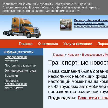
Транспортная компания «ГрузаНет» - ежедневно с 8:30 до 20:30
Грузоперевозки по Москве и области, офисный и квартирный переезд,
грузовые перевозки на Газели.
On-line форма заказа >>
Переезд офиса в Москве
наименьшими потерями
производственного времен
Главная
О компании
Услуги компании
Перее
Главная
»
Новости
»
В воскресенье в М
Корпоративным
клиентам
Транспортные новос
Постоянным клиентам
Экспедирование груза
Наша компания была организ
Вакансии
нескольких небольших фирм и
Перевозки
настоящий момент наша ком
автомобильным
из 42 грузовых автомобилей 
транспортом
производства различной гру
Подразделы:
Вакансии в ком