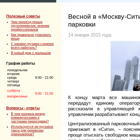
Весной в «Москву-Сит
Полезные советы
Чем переезд проще
парковки
грузоперевозок: мнение
профессионалов
14 января 2015 года
Как правильно упаковать
вещи
С какими грузами сложнее
всего работать?
В новый дом с малышом
График работы
понедельник
вторник
среда
9:00 - 21:00
четверг
пятница
суббота
9:00 - 21:00
воскресенье
К концу марта все машином
передадут единому операто
Вопросы - ответы
рассказали в управляющей к
управлении разрабатывают конц
В чем разница между
коммерческими и
частными переездами?
Централизованный парковочный б
Используется ли грузовое
приезжает в «Сити», – поясня
такси для перевозки
длинномеров?
проще отыскать свободное маши