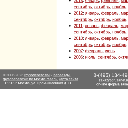
2013
:
январь
,
февраль
,
мар
сентябрь
,
октябрь
,
ноябрь
2012
:
январь
,
февраль
,
мар
сентябрь
,
октябрь
,
ноябрь
2011
:
январь
,
февраль
,
мар
сентябрь
,
октябрь
,
ноябрь
2010
:
январь
,
февраль
,
мар
сентябрь
,
октябрь
,
ноябрь
2007
:
февраль
,
июнь
2006
:
июль
,
сентябрь
,
октя
8-(495) 134-49
© 2006-2026
грузоперевозки
и
переезды
,
грузоперевозки по Москве газель
,
карта сайта
zakaz@gruzanet.r
115516 г. Москва, ул. Промышленная д. 11
on-line форма зак