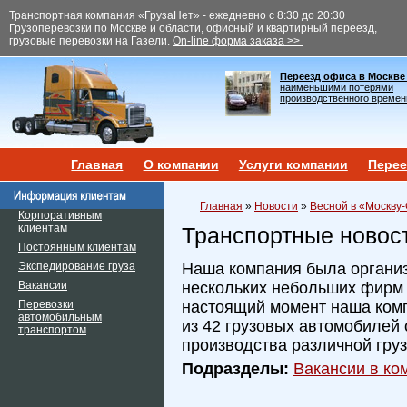
Транспортная компания «ГрузаНет» - ежедневно с 8:30 до 20:30
Грузоперевозки по Москве и области, офисный и квартирный переезд,
грузовые перевозки на Газели.
On-line форма заказа >>
Переезд офиса в Москве
наименьшими потерями
производственного времен
Главная
О компании
Услуги компании
Перее
Главная
»
Новости
»
Весной в «Москву
Корпоративным
клиентам
Транспортные новос
Постоянным клиентам
Экспедирование груза
Наша компания была организ
Вакансии
нескольких небольших фирм и
Перевозки
настоящий момент наша ком
автомобильным
из 42 грузовых автомобилей 
транспортом
производства различной гру
Подразделы:
Вакансии в ком