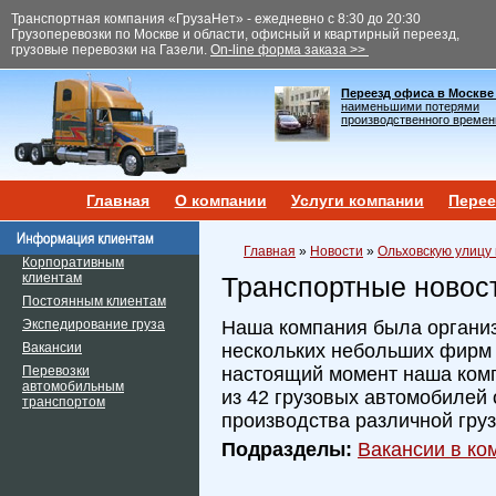
Транспортная компания «ГрузаНет» - ежедневно с 8:30 до 20:30
Грузоперевозки по Москве и области, офисный и квартирный переезд,
грузовые перевозки на Газели.
On-line форма заказа >>
Переезд офиса в Москве
наименьшими потерями
производственного времен
Главная
О компании
Услуги компании
Перее
Главная
»
Новости
»
Ольховскую улицу
Корпоративным
клиентам
Транспортные новос
Постоянным клиентам
Экспедирование груза
Наша компания была организ
Вакансии
нескольких небольших фирм и
Перевозки
настоящий момент наша ком
автомобильным
из 42 грузовых автомобилей 
транспортом
производства различной гру
Подразделы:
Вакансии в ком