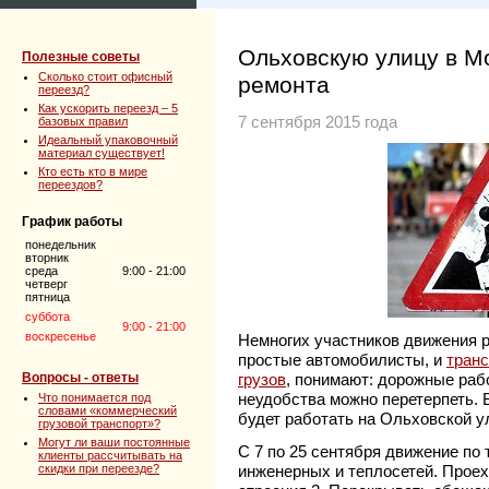
Ольховскую улицу в М
Полезные советы
Сколько стоит офисный
ремонта
переезд?
Как ускорить переезд – 5
7 сентября 2015 года
базовых правил
Идеальный упаковочный
материал существует!
Кто есть кто в мире
переездов?
График работы
понедельник
вторник
среда
9:00 - 21:00
четверг
пятница
суббота
9:00 - 21:00
воскресенье
Немногих участников движения р
простые автомобилисты, и
транс
Вопросы - ответы
грузов
, понимают: дорожные рабо
неудобства можно перетерпеть. 
Что понимается под
словами «коммерческий
будет работать на Ольховской у
грузовой транспорт»?
Могут ли ваши постоянные
С 7 по 25 сентября движение по 
клиенты рассчитывать на
скидки при переезде?
инженерных и теплосетей. Проеха