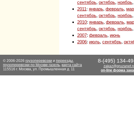
сентябрь
,
октябрь
,
ноябрь
2011
:
январь
,
февраль
,
мар
сентябрь
,
октябрь
,
ноябрь
2010
:
январь
,
февраль
,
мар
сентябрь
,
октябрь
,
ноябрь
2007
:
февраль
,
июнь
2006
:
июль
,
сентябрь
,
октя
8-(495) 134-49
© 2006-2026
грузоперевозки
и
переезды
,
грузоперевозки по Москве газель
,
карта сайта
zakaz@gruzanet.r
115516 г. Москва, ул. Промышленная д. 11
on-line форма зак