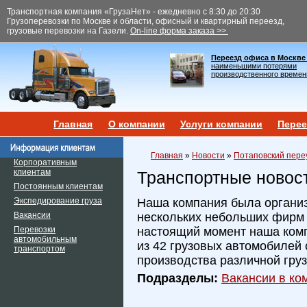
Транспортная компания «ГрузаНет» - ежедневно с 8:30 до 20:30
Грузоперевозки по Москве и области, офисный и квартирный переезд,
грузовые перевозки на Газели.
On-line форма заказа >>
Переезд офиса в Москве
наименьшими потерями
производственного времен
Главная
О компании
Услуги компании
Перее
Главная
»
Новости
»
Потаповский пере
Корпоративным
клиентам
Транспортные новос
Постоянным клиентам
Экспедирование груза
Наша компания была организ
Вакансии
нескольких небольших фирм и
Перевозки
настоящий момент наша ком
автомобильным
из 42 грузовых автомобилей 
транспортом
производства различной гру
Подразделы:
Вакансии в ком