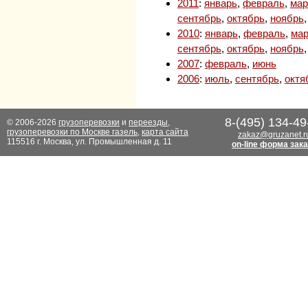
2011
:
январь
,
февраль
,
мар
сентябрь
,
октябрь
,
ноябрь
2010
:
январь
,
февраль
,
мар
сентябрь
,
октябрь
,
ноябрь
2007
:
февраль
,
июнь
2006
:
июль
,
сентябрь
,
октя
8-(495) 134-49
© 2006-2026
грузоперевозки
и
переезды
,
грузоперевозки по Москве газель
,
карта сайта
zakaz@gruzanet.r
115516 г. Москва, ул. Промышленная д. 11
on-line форма зак