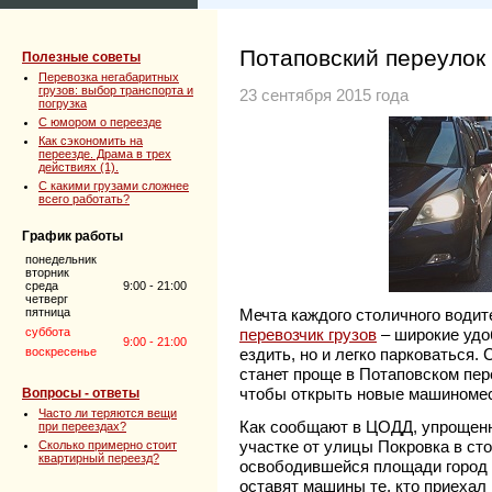
Потаповский переулок
Полезные советы
Перевозка негабаритных
грузов: выбор транспорта и
23 сентября 2015 года
погрузка
C юмором о переезде
Как сэкономить на
переезде. Драма в трех
действиях (1).
С какими грузами сложнее
всего работать?
График работы
понедельник
вторник
среда
9:00 - 21:00
четверг
пятница
Мечта каждого столичного водит
суббота
перевозчик грузов
– широкие удо
9:00 - 21:00
воскресенье
ездить, но и легко парковаться.
станет проще в Потаповском пер
чтобы открыть новые машиномес
Вопросы - ответы
Часто ли теряются вещи
Как сообщают в ЦОДД, упрощенн
при переездах?
участке от улицы Покровка в ст
Сколько примерно стоит
квартирный переезд?
освободившейся площади город о
оставят машины те, кто приехал 