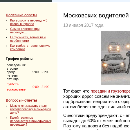
Московских водителей
Полезные советы
Как ускорить переезд – 5
базовых правил
13 января 2017 года
Самое сложное при
переезде…
О грузчиках, тонкости и
особенности
Как выбрать транспортную
компанию
График работы
понедельник
вторник
среда
9:00 - 21:00
четверг
пятница
суббота
9:00 - 21:00
воскресенье
Тот факт, что
поездки и грузопер
хороших дорог, совсем не значит
Вопросы - ответы
подбрасывает неприятные сюрпри
Можно ли заказать у вас
автомобилистов ждет сильный сн
грузоперевозку в выходной
день?
Синоптики предупреждают: с чет
Какой транспорт
выпадет до 60% от месячной нор
используется при офисных
переездах?
Поэтому на дороги без надобност