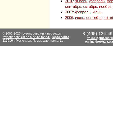
2010
:
январь
,
февраль
,
мар
сентябрь
,
октябрь
,
ноябрь
2007
:
февраль
,
июнь
2006
:
июль
,
сентябрь
,
октя
8-(495) 134-49
© 2006-2026
грузоперевозки
и
переезды
,
грузоперевозки по Москве газель
,
карта сайта
zakaz@gruzanet.r
115516 г. Москва, ул. Промышленная д. 11
on-line форма зак