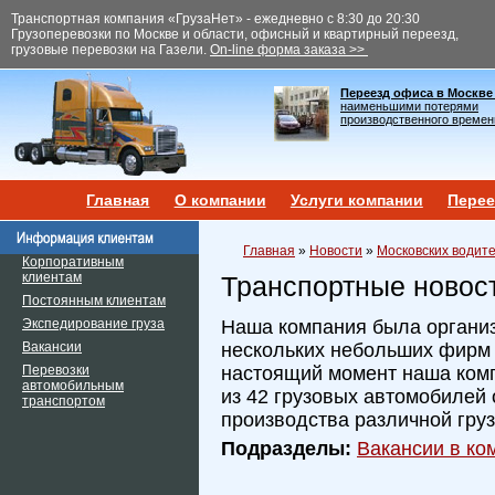
Транспортная компания «ГрузаНет» - ежедневно с 8:30 до 20:30
Грузоперевозки по Москве и области, офисный и квартирный переезд,
грузовые перевозки на Газели.
On-line форма заказа >>
Переезд офиса в Москве
наименьшими потерями
производственного времен
Главная
О компании
Услуги компании
Перее
Главная
»
Новости
»
Московских водит
Корпоративным
клиентам
Транспортные новос
Постоянным клиентам
Экспедирование груза
Наша компания была организ
Вакансии
нескольких небольших фирм и
Перевозки
настоящий момент наша ком
автомобильным
из 42 грузовых автомобилей 
транспортом
производства различной гру
Подразделы:
Вакансии в ком