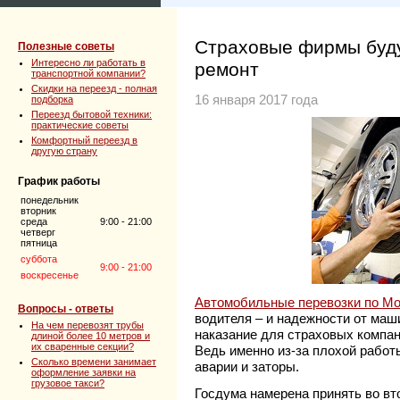
Страховые фирмы буду
Полезные советы
Интересно ли работать в
ремонт
транспортной компании?
Скидки на переезд - полная
16 января 2017 года
подборка
Переезд бытовой техники:
практические советы
Комфортный переезд в
другую страну
График работы
понедельник
вторник
среда
9:00 - 21:00
четверг
пятница
суббота
9:00 - 21:00
воскресенье
Автомобильные перевозки по М
Вопросы - ответы
водителя – и надежности от маш
На чем перевозят трубы
наказание для страховых компан
длиной более 10 метров и
их сваренные секции?
Ведь именно из-за плохой рабо
Сколько времени занимает
аварии и заторы.
оформление заявки на
грузовое такси?
Госдума намерена принять во вто