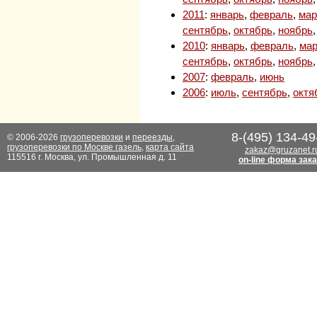
2011
:
январь
,
февраль
,
мар
сентябрь
,
октябрь
,
ноябрь
2010
:
январь
,
февраль
,
мар
сентябрь
,
октябрь
,
ноябрь
2007
:
февраль
,
июнь
2006
:
июль
,
сентябрь
,
октя
8-(495) 134-49
© 2006-2026
грузоперевозки
и
переезды
,
грузоперевозки по Москве газель
,
карта сайта
zakaz@gruzanet.r
115516 г. Москва, ул. Промышленная д. 11
on-line форма зак