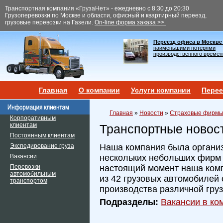
Транспортная компания «ГрузаНет» - ежедневно с 8:30 до 20:30
Грузоперевозки по Москве и области, офисный и квартирный переезд,
грузовые перевозки на Газели.
On-line форма заказа >>
Переезд офиса в Москве
наименьшими потерями
производственного времен
Главная
О компании
Услуги компании
Перее
Главная
»
Новости
»
Страховые фирмы 
Корпоративным
клиентам
Транспортные новос
Постоянным клиентам
Экспедирование груза
Наша компания была организ
Вакансии
нескольких небольших фирм и
Перевозки
настоящий момент наша ком
автомобильным
из 42 грузовых автомобилей 
транспортом
производства различной гру
Подразделы:
Вакансии в ком