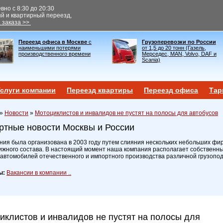
но с 8:30 до 20:30
ый и квартирный переезд,
 заказа >>
Переезд офиса в Москве
с
Грузоперевозки по России
наименьшими потерями
от 1,5 до 20 тонн (Газель,
производственного времени
Мерседес, MAN, Volvo, DAF и
Scania)
слуги компании
Переезд квартиры
Переезд офиса
Тар
»
Новости
»
Мотоциклистов и инвалидов не пустят на полосы для автобусов
ртные новости Москвы и России
ия была организована в 2003 году путем слияния нескольких небольших фир
ижного состава. В настоящий момент наша компания располагает собственн
 автомобилей отечественного и импортного производства различной грузопо
ы:
Вакансии в компании ..
иклистов и инвалидов не пустят на полосы для