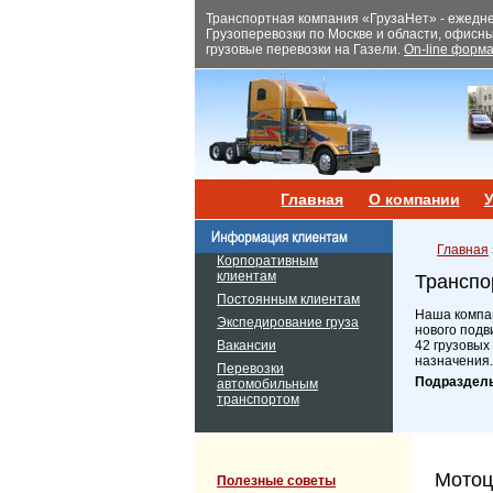
Транспортная компания «ГрузаНет» - ежеднев
Грузоперевозки по Москве и области, офисн
грузовые перевозки на Газели.
On-line форма
Главная
О компании
У
Главная
Корпоративным
клиентам
Транспо
Постоянным клиентам
Наша компан
Экспедирование груза
нового подв
Вакансии
42 грузовых
назначения.
Перевозки
Подраздел
автомобильным
транспортом
Мотоц
Полезные советы