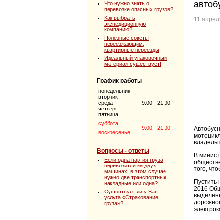
автоб
Что нужно знать о
перевозке опасных грузов?
Как выбрать
11 апрел
экспедиционную
компанию?
Полезные советы
переезжающим,
квартирные переезды
Идеальный упаковочный
материал существует!
График работы
понедельник
вторник
среда
9:00 - 21:00
четверг
пятница
суббота
9:00 - 21:00
Автобусн
воскресенье
мотоцикл
владельц
Вопросы - ответы
В минист
Если одна партия груза
обществе
перевозится на двух
того, чт
машинах, в этом случае
нужно две транспортные
Пустить 
накладные или одна?
2016 Общ
Существует ли у Вас
выделенк
услуга «Страхование
дорожног
груза»?
электрок