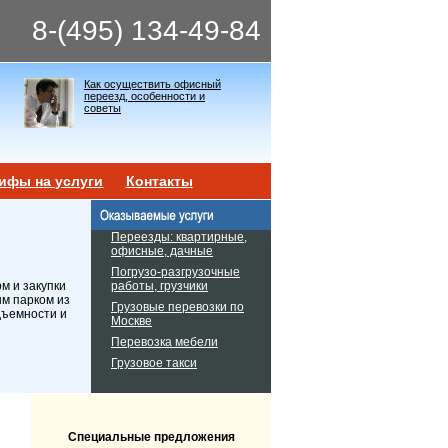
8-(495) 134-49-84
Как осуществить офисный
переезд, особенности и
советы
ифы на услуги
Контакты
Переезды: квартирные,
офисные, дачные
Погрузо-разгрузочные
работы, грузчики
м и закупки
ым парком из
Грузовые перевозки по
дъемности и
Москве
Перевозка мебели
Грузовое такси
Специальные предложения