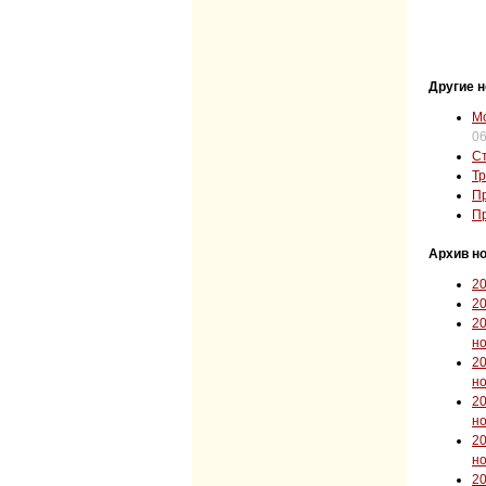
Другие н
Мо
06
Ст
Тр
Пр
Пр
Архив но
2
2
2
н
2
н
2
н
2
н
2