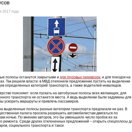
усов
я 2017 года
ые полосы останутся закрытыми и
для грузовых перевозок
, и для поездок на
ах. Так решили власти: в МВД отклонили предложение пустить на выделенки
ев определенных категорий транспорта, а также водителей-инвалидов.
ерстве поясняют: если пускать на автобусные полосы всех желающих, для
нного транспорта не останется места. А ведь выделенки были задуманы для
обы ускорить маршруты и привлечь пассажиров.
на выделенные полосы разные категории транспорта предлагали не раз. В
ественная палата просила разрешить автомобилистам двигаться по
ам ночью. По мнению авторов, это бы уменьшило число пробок из-за
о ремонта. Среди других отклоненных предложений – открыть спецполосы д
аров, социального транспорта и такси.