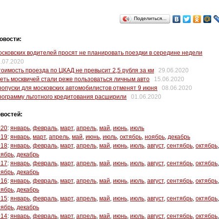
Поделиться…
овости:
сковских водителей просят не планировать поездки в середине недели
.07.2020
оимость проезда по ЦКАД не превысит 2,5 рубля за км
29.06.2020
еть москвичей стали реже пользоваться личным авто
15.06.2020
опуски для московских автомобилистов отменят 9 июня
08.06.2020
ограмму льготного кредитования расширили
01.06.2020
востей:
020
:
январь
,
февраль
,
март
,
апрель
,
май
,
июнь
,
июль
019
:
январь
,
март
,
апрель
,
май
,
июнь
,
июль
,
октябрь
,
ноябрь
,
декабрь
018
:
январь
,
февраль
,
март
,
апрель
,
май
,
июнь
,
июль
,
август
,
сентябрь
,
октябрь
,
оябрь
,
декабрь
017
:
январь
,
февраль
,
март
,
апрель
,
май
,
июнь
,
июль
,
август
,
сентябрь
,
октябрь
,
оябрь
,
декабрь
016
:
январь
,
февраль
,
март
,
апрель
,
май
,
июнь
,
июль
,
август
,
сентябрь
,
октябрь
,
оябрь
,
декабрь
015
:
январь
,
февраль
,
март
,
апрель
,
май
,
июнь
,
июль
,
август
,
сентябрь
,
октябрь
,
оябрь
,
декабрь
014
:
январь
,
февраль
,
март
,
апрель
,
май
,
июнь
,
июль
,
август
,
сентябрь
,
октябрь
,