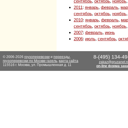
сентябрь
,
октябрь
,
ноябрь
2011
:
январь
,
февраль
,
мар
сентябрь
,
октябрь
,
ноябрь
2010
:
январь
,
февраль
,
мар
сентябрь
,
октябрь
,
ноябрь
2007
:
февраль
,
июнь
2006
:
июль
,
сентябрь
,
октя
8-(495) 134-49
© 2006-2026
грузоперевозки
и
переезды
,
грузоперевозки по Москве газель
,
карта сайта
zakaz@gruzanet.r
115516 г. Москва, ул. Промышленная д. 11
on-line форма зак