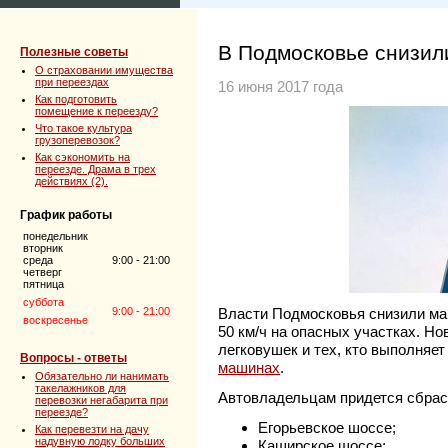
В Подмосковье снизили
Полезные советы
О страховании имущества
при переездах
16 июня 2017 года
Как подготовить
помещение к переезду?
Что такое культура
грузоперевозок?
Как сэкономить на
переезде. Драма в трех
действиях (2).
График работы
понедельник
вторник
среда
9:00 - 21:00
четверг
пятница
суббота
9:00 - 21:00
Власти Подмосковья снизили ма
воскресенье
50 км/ч на опасных участках. Н
легковушек и тех, кто выполняе
Вопросы - ответы
машинах
.
Обязательно ли нанимать
такелажников для
Автовладельцам придется сбрас
перевозки негабарита при
переезде?
Егорьевское шоссе;
Как перевезти на дачу
надувную лодку больших
Каширское шоссе;