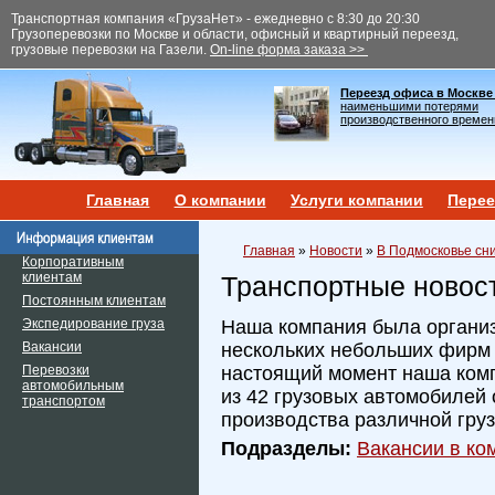
Транспортная компания «ГрузаНет» - ежедневно с 8:30 до 20:30
Грузоперевозки по Москве и области, офисный и квартирный переезд,
грузовые перевозки на Газели.
On-line форма заказа >>
Переезд офиса в Москве
наименьшими потерями
производственного времен
Главная
О компании
Услуги компании
Перее
Главная
»
Новости
»
В Подмосковье сни
Корпоративным
клиентам
Транспортные новос
Постоянным клиентам
Экспедирование груза
Наша компания была организ
Вакансии
нескольких небольших фирм и
Перевозки
настоящий момент наша ком
автомобильным
из 42 грузовых автомобилей 
транспортом
производства различной гру
Подразделы:
Вакансии в ком