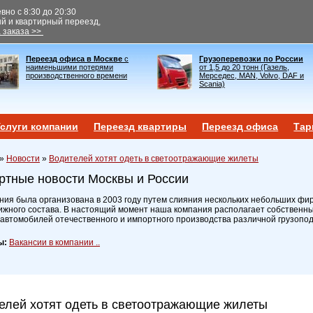
но с 8:30 до 20:30
ый и квартирный переезд,
 заказа >>
Переезд офиса в Москве
с
Грузоперевозки по России
наименьшими потерями
от 1,5 до 20 тонн (Газель,
производственного времени
Мерседес, MAN, Volvo, DAF и
Scania)
слуги компании
Переезд квартиры
Переезд офиса
Тар
»
Новости
»
Водителей хотят одеть в светоотражающие жилеты
ртные новости Москвы и России
ия была организована в 2003 году путем слияния нескольких небольших фир
ижного состава. В настоящий момент наша компания располагает собственн
 автомобилей отечественного и импортного производства различной грузопо
ы:
Вакансии в компании ..
елей хотят одеть в светоотражающие жилеты