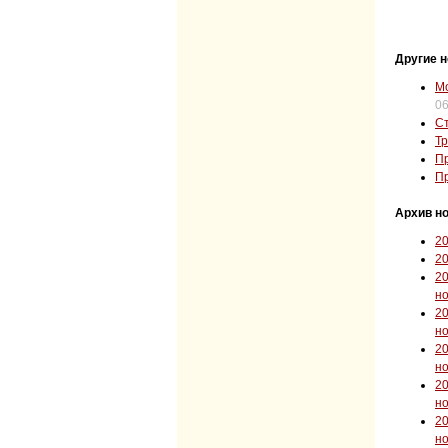
Другие н
Мо
06
Ст
Тр
Пр
Пр
Архив но
2
2
2
н
2
н
2
н
2
н
2
н