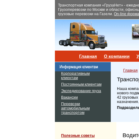
Транспортная компания «ГрузаНет» - ежеднев
Грузоперевозки по Москве и области, офисн
грузовые перевозки на Газели.
On-line форма
Главная
О компании
У
Главная
Корпоративным
клиентам
Транспо
Постоянным клиентам
Наша компан
Экспедирование груза
нового подв
Вакансии
42 грузовых
назначения.
Перевозки
Подраздел
автомобильным
транспортом
Водит
Полезные советы