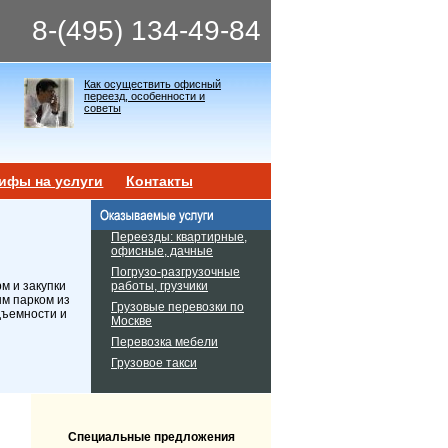
8-(495) 134-49-84
Как осуществить офисный
переезд, особенности и
советы
ифы на услуги
Контакты
Переезды: квартирные,
офисные, дачные
Погрузо-разгрузочные
работы, грузчики
м и закупки
ым парком из
Грузовые перевозки по
дъемности и
Москве
Перевозка мебели
Грузовое такси
Специальные предложения