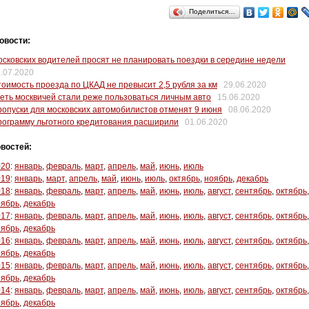
Поделиться…
овости:
сковских водителей просят не планировать поездки в середине недели
.07.2020
оимость проезда по ЦКАД не превысит 2,5 рубля за км
29.06.2020
еть москвичей стали реже пользоваться личным авто
15.06.2020
опуски для московских автомобилистов отменят 9 июня
08.06.2020
ограмму льготного кредитования расширили
01.06.2020
востей:
020
:
январь
,
февраль
,
март
,
апрель
,
май
,
июнь
,
июль
019
:
январь
,
март
,
апрель
,
май
,
июнь
,
июль
,
октябрь
,
ноябрь
,
декабрь
018
:
январь
,
февраль
,
март
,
апрель
,
май
,
июнь
,
июль
,
август
,
сентябрь
,
октябрь
,
оябрь
,
декабрь
017
:
январь
,
февраль
,
март
,
апрель
,
май
,
июнь
,
июль
,
август
,
сентябрь
,
октябрь
,
оябрь
,
декабрь
016
:
январь
,
февраль
,
март
,
апрель
,
май
,
июнь
,
июль
,
август
,
сентябрь
,
октябрь
,
оябрь
,
декабрь
015
:
январь
,
февраль
,
март
,
апрель
,
май
,
июнь
,
июль
,
август
,
сентябрь
,
октябрь
,
оябрь
,
декабрь
014
:
январь
,
февраль
,
март
,
апрель
,
май
,
июнь
,
июль
,
август
,
сентябрь
,
октябрь
,
оябрь
,
декабрь