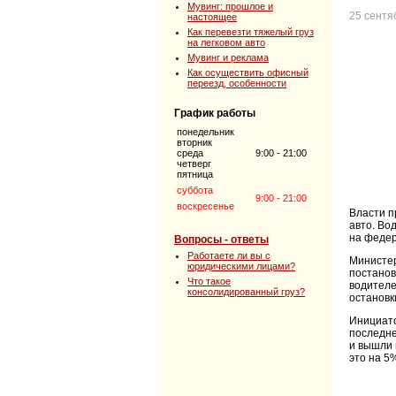
Мувинг: прошлое и
25 сентя
настоящее
Как перевезти тяжелый груз
на легковом авто
Мувинг и реклама
Как осуществить офисный
переезд, особенности
График работы
понедельник
вторник
среда
9:00 - 21:00
четверг
пятница
суббота
9:00 - 21:00
воскресенье
Власти п
авто. Во
на федер
Вопросы - ответы
Работаете ли вы с
Министер
юридическими лицами?
постанов
Что такое
водителе
консолидированный груз?
остановк
Инициато
последне
и вышли 
это на 5