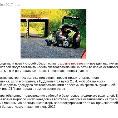
бря 2017 года
ридумали новый способ обезопасить
грузовые перевозки
и поездки на личны
дителей могут заставить носить светоотражающие жилеты во время останово
альных и региональных трассах – вне населенных пунктов.
ство внутренних дел уже подготовил проект правительственного
ления. Если его примут, в ПДД появится пункт 2.3.4. – об обязанности
й надевать одежду со светоотражающими полосами во время вынужденной
и или ДТП вне города в темное время суток.
ры объясняют нововведение заботой о безопасности самих же водителей. В
е время выросло число наездов на воителей, которые остановились на трасс
из машины. За полгода инспекторы зарегистрировали 66 таких происшествий
% больше, чем с января по июль 2016.