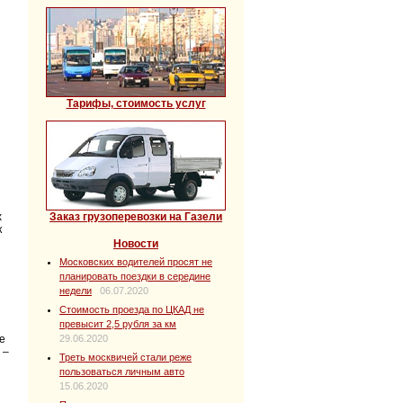
Тарифы, стоимость услуг
Заказ грузоперевозки на Газели
х
к
Новости
Московских водителей просят не
планировать поездки в середине
недели
06.07.2020
Стоимость проезда по ЦКАД не
превысит 2,5 рубля за км
29.06.2020
е
 –
Треть москвичей стали реже
пользоваться личным авто
15.06.2020