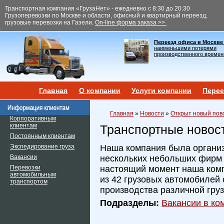
Транспортная компания «ГрузаНет» - ежедневно с 8:30 до 20:30
Грузоперевозки по Москве и области, офисный и квартирный переезд,
грузовые перевозки на Газели.
On-line форма заказа >>
Переезд офиса в Москве
наименьшими потерями
производственного времен
Главная
О компании
Услуги компании
Перее
Главная
»
Новости
»
Открыт новый пово
Корпоративным
клиентам
Транспортные новос
Постоянным клиентам
Экспедирование груза
Наша компания была организ
Вакансии
нескольких небольших фирм и
Перевозки
настоящий момент наша ком
автомобильным
из 42 грузовых автомобилей 
транспортом
производства различной гру
Подразделы:
Вакансии в ком