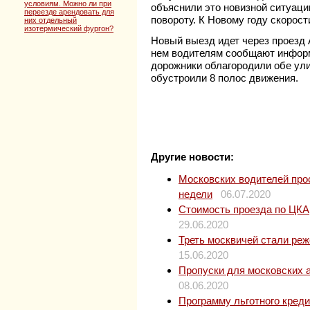
условиям. Можно ли при
объяснили это новизной ситуаци
переезде арендовать для
повороту. К Новому году скорост
них отдельный
изотермический фургон?
Новый выезд идет через проезд
нем водителям сообщают инфор
дорожники облагородили обе ули
обустроили 8 полос движения.
Другие новости:
Московских водителей прос
недели
06.07.2020
Стоимость проезда по ЦКАД
29.06.2020
Треть москвичей стали ре
15.06.2020
Пропуски для московских 
08.06.2020
Программу льготного кред