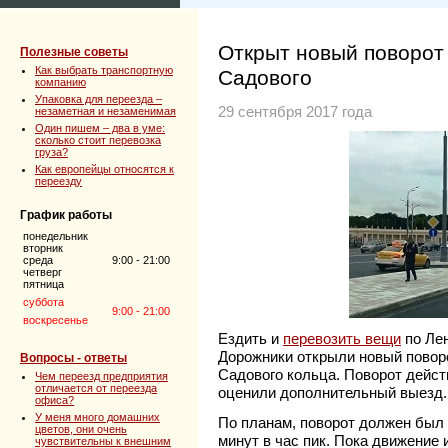
Открыт новый поворот 
Полезные советы
Как выбрать транспортную
Садового
компанию
Упаковка для переезда –
29 сентября 2017 года
незаметная и незаменимая
Один пишем – два в уме:
сколько стоит перевозка
груза?
Как европейцы относятся к
переезду
График работы
понедельник
вторник
среда
9:00 - 21:00
четверг
пятница
суббота
9:00 - 21:00
воскресенье
Ездить и
перевозить вещи
по Лен
Дорожники открыли новый поворо
Вопросы - ответы
Садового кольца. Поворот дейст
Чем переезд предприятия
отличается от переезда
оценили дополнительный выезд.
офиса?
У меня много домашних
По планам, поворот должен был 
цветов, они очень
минут в час пик. Пока движение
чувствительны к внешним