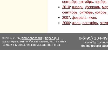
сентябрь
,
октябрь
,
ноябрь
2010
:
январь
,
февраль
,
мар
сентябрь
,
октябрь
,
ноябрь
2007
:
февраль
,
июнь
2006
:
июль
,
сентябрь
,
октя
8-(495) 134-49
© 2006-2026
грузоперевозки
и
переезды
,
грузоперевозки по Москве газель
,
карта сайта
zakaz@gruzanet.r
115516 г. Москва, ул. Промышленная д. 11
on-line форма зак