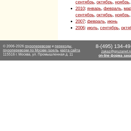
сентябрь
,
октябрь
,
ноябрь
2010
:
январь
,
февраль
,
мар
сентябрь
,
октябрь
,
ноябрь
2007
:
февраль
,
июнь
2006
:
июль
,
сентябрь
,
октя
8-(495) 134-49
© 2006-2026
грузоперевозки
и
переезды
,
грузоперевозки по Москве газель
,
карта сайта
zakaz@gruzanet.r
115516 г. Москва, ул. Промышленная д. 11
on-line форма зак