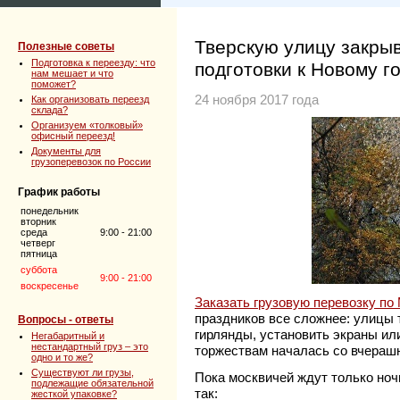
Тверскую улицу закры
Полезные советы
Подготовка к переезду: что
подготовки к Новому г
нам мешает и что
поможет?
24 ноября 2017 года
Как организовать переезд
склада?
Организуем «толковый»
офисный переезд!
Документы для
грузоперевозок по России
График работы
понедельник
вторник
среда
9:00 - 21:00
четверг
пятница
суббота
9:00 - 21:00
воскресенье
Заказать грузовую перевозку по
праздников все сложнее: улицы 
Вопросы - ответы
гирлянды, установить экраны ил
Негабаритный и
нестандартный груз – это
торжествам началась со вчерашн
одно и то же?
Существуют ли грузы,
Пока москвичей ждут только ноч
подлежащие обязательной
так:
жесткой упаковке?