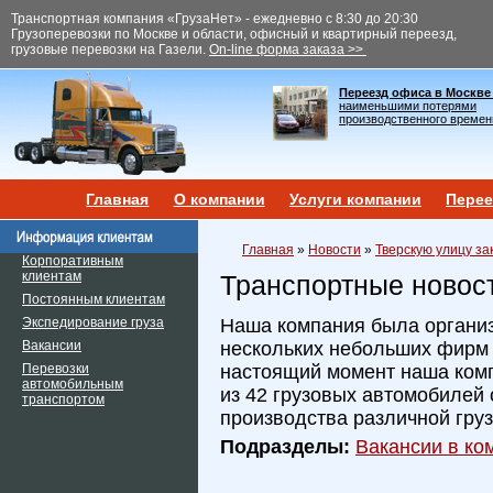
Транспортная компания «ГрузаНет» - ежедневно с 8:30 до 20:30
Грузоперевозки по Москве и области, офисный и квартирный переезд,
грузовые перевозки на Газели.
On-line форма заказа >>
Переезд офиса в Москве
наименьшими потерями
производственного времен
Главная
О компании
Услуги компании
Перее
Главная
»
Новости
»
Тверскую улицу за
Корпоративным
клиентам
Транспортные новос
Постоянным клиентам
Экспедирование груза
Наша компания была организ
Вакансии
нескольких небольших фирм и
Перевозки
настоящий момент наша ком
автомобильным
из 42 грузовых автомобилей 
транспортом
производства различной гру
Подразделы:
Вакансии в ком