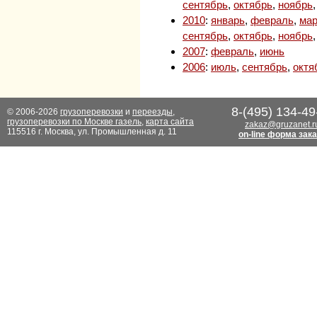
сентябрь
,
октябрь
,
ноябрь
2010
:
январь
,
февраль
,
мар
сентябрь
,
октябрь
,
ноябрь
2007
:
февраль
,
июнь
2006
:
июль
,
сентябрь
,
октя
8-(495) 134-49
© 2006-2026
грузоперевозки
и
переезды
,
грузоперевозки по Москве газель
,
карта сайта
zakaz@gruzanet.r
115516 г. Москва, ул. Промышленная д. 11
on-line форма зак