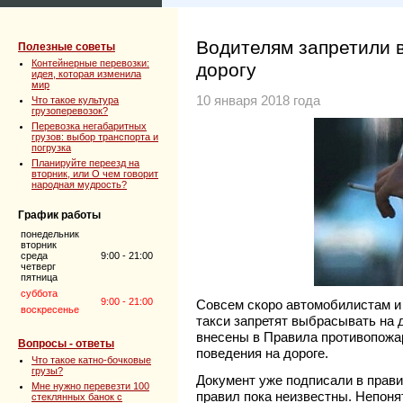
Водителям запретили 
Полезные советы
Контейнерные перевозки:
дорогу
идея, которая изменила
мир
10 января 2018 года
Что такое культура
грузоперевозок?
Перевозка негабаритных
грузов: выбор транспорта и
погрузка
Планируйте переезд на
вторник, или О чем говорит
народная мудрость?
График работы
понедельник
вторник
среда
9:00 - 21:00
четверг
пятница
суббота
9:00 - 21:00
Совсем скоро автомобилистам 
воскресенье
такси запретят выбрасывать на 
внесены в Правила противопожар
Вопросы - ответы
поведения на дороге.
Что такое катно-бочковые
грузы?
Документ уже подписали в прави
Мне нужно перевезти 100
правил пока неизвестны. Непонят
стеклянных банок с