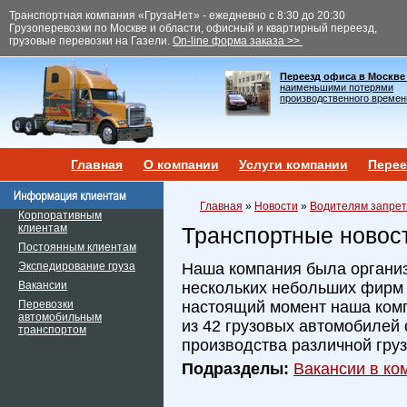
Транспортная компания «ГрузаНет» - ежедневно с 8:30 до 20:30
Грузоперевозки по Москве и области, офисный и квартирный переезд,
грузовые перевозки на Газели.
On-line форма заказа >>
Переезд офиса в Москве
наименьшими потерями
производственного времен
Главная
О компании
Услуги компании
Перее
Главная
»
Новости
»
Водителям запрет
Корпоративным
клиентам
Транспортные новос
Постоянным клиентам
Экспедирование груза
Наша компания была организ
Вакансии
нескольких небольших фирм и
Перевозки
настоящий момент наша ком
автомобильным
из 42 грузовых автомобилей 
транспортом
производства различной гру
Подразделы:
Вакансии в ком