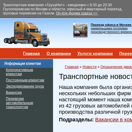
Транспортная компания «ГрузаНет» - ежедневно с 8:30 до 20:30
Грузоперевозки по Москве и области, офисный и квартирный переезд,
грузовые перевозки на Газели.
On-line форма заказа >>
Переезд офиса в Москве
наименьшими потерями
производственного времен
Главная
О компании
Услуги компании
Перее
Главная
»
Новости
»
Ограничения движ
Корпоративным
клиентам
Транспортные новос
Постоянным клиентам
Экспедирование груза
Наша компания была организ
Вакансии
нескольких небольших фирм и
Перевозки
настоящий момент наша ком
автомобильным
из 42 грузовых автомобилей 
транспортом
производства различной гру
Подразделы:
Вакансии в ком