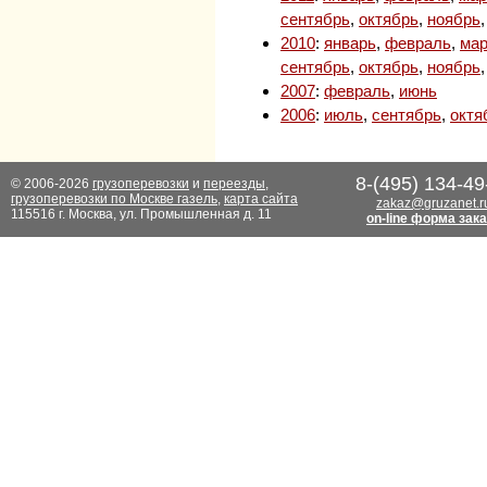
сентябрь
,
октябрь
,
ноябрь
2010
:
январь
,
февраль
,
мар
сентябрь
,
октябрь
,
ноябрь
2007
:
февраль
,
июнь
2006
:
июль
,
сентябрь
,
октя
8-(495) 134-49
© 2006-2026
грузоперевозки
и
переезды
,
грузоперевозки по Москве газель
,
карта сайта
zakaz@gruzanet.r
115516 г. Москва, ул. Промышленная д. 11
on-line форма зак