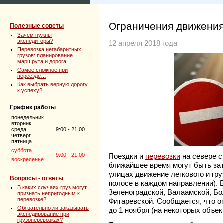
Ограничения движения
Полезные советы
Зачем нужны
экспедиторы?
12 апреля 2018 года
Перевозка негабаритных
грузов: планирование
маршрута и дорога
Самое сложное при
переезде…
Как выбрать верную дорогу
к успеху?
График работы
понедельник
вторник
среда
9:00 - 21:00
четверг
пятница
суббота
9:00 - 21:00
Поездки и
перевозки
на севере с
воскресенье
ближайшее время могут быть зат
улицах движение легкового и гру
Вопросы - ответы
полосе в каждом направлении). 
В каких случаях груз могут
Зеленоградской, Валаамской, Б
признать непригодным к
перевозке?
Фитаревской. Сообщается, что о
Обязательно ли заказывать
до 1 ноября (на некоторых объек
экспедирование при
грузоперевозках?