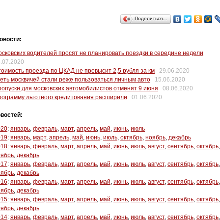
Поделиться…
овости:
сковских водителей просят не планировать поездки в середине недели
.07.2020
оимость проезда по ЦКАД не превысит 2,5 рубля за км
29.06.2020
еть москвичей стали реже пользоваться личным авто
15.06.2020
опуски для московских автомобилистов отменят 9 июня
08.06.2020
ограмму льготного кредитования расширили
01.06.2020
востей:
020
:
январь
,
февраль
,
март
,
апрель
,
май
,
июнь
,
июль
019
:
январь
,
март
,
апрель
,
май
,
июнь
,
июль
,
октябрь
,
ноябрь
,
декабрь
018
:
январь
,
февраль
,
март
,
апрель
,
май
,
июнь
,
июль
,
август
,
сентябрь
,
октябрь
,
оябрь
,
декабрь
017
:
январь
,
февраль
,
март
,
апрель
,
май
,
июнь
,
июль
,
август
,
сентябрь
,
октябрь
,
оябрь
,
декабрь
016
:
январь
,
февраль
,
март
,
апрель
,
май
,
июнь
,
июль
,
август
,
сентябрь
,
октябрь
,
оябрь
,
декабрь
015
:
январь
,
февраль
,
март
,
апрель
,
май
,
июнь
,
июль
,
август
,
сентябрь
,
октябрь
,
оябрь
,
декабрь
014
:
январь
,
февраль
,
март
,
апрель
,
май
,
июнь
,
июль
,
август
,
сентябрь
,
октябрь
,