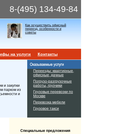
8-(495) 134-49-84
Как осуществить офисный
переезд, особенности и
советы
ифы на услуги
Контакты
Переезды: квартирные,
офисные, дачные
Погрузо-разгрузочные
работы, грузчики
м и закупки
ым парком из
Грузовые перевозки по
дъемности и
Москве
Перевозка мебели
Грузовое такси
Специальные предложения