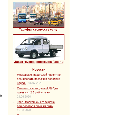
Тарифы, стоимость услуг
Заказ грузоперевозки на Газели
Новости
Московских водителей просят не
планировать поездки в середине
недели
06.07.2020
Стоимость проезда по ЦКАД не
превысит 2,5 рубля за км
ий
29.06.2020
Треть москвичей стали реже
я
пользоваться личным авто
15.06.2020