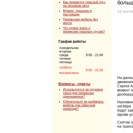
больш
Как перевезти тяжелый груз
на легковом авто
Мувинг: прошлое и
24 сентя
настоящее
Перевозим мебель без
жертв
Что нужно знать о
перевозке опасных грузов?
График работы
понедельник
вторник
среда
9:00 - 21:00
четверг
пятница
суббота
9:00 - 21:00
воскресенье
На данны
движени
Вопросы - ответы
Сергея А
Используется ли грузовое
момент н
такси для перевозки
дооборуд
длинномеров?
Обязательно ли разбирать
Напомним
мебель при офисном
октября.
переезде?
будут за
(кроме у
Снятие о
на транс