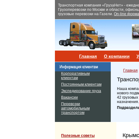
Транспортная компания «ГрузаНет» - ежеднев
Грузоперевозки по Москве и области, офисн
грузовые перевозки на Газели.
On-line форма
Главная
О компании
У
Главная
Корпоративным
клиентам
Транспо
Постоянным клиентам
Наша компан
Экспедирование груза
нового подв
Вакансии
42 грузовых
назначения.
Перевозки
Подраздел
автомобильным
транспортом
Крымс
Полезные советы