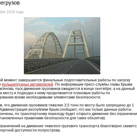
егрузов
бря 2018 года
й момент завершаются финальные подготовительные работы по запуску
я
большегрузных автомобилей
. По информации пресс-службы главы Крыма
ксёнова, пуск движения грузовиков ожидается в конце сентября, а на данный
а мосту и подходах к нему продолжаются плановые работы по
ованию всеми необходимыми элементами безопасности.
, что движение грузовиков тяжелее 3,5 тонн по мосту было запрещено до 1
 Администрация республики Крым сообщает, что как только данные работы
кончены, по транспортному переходу будет открыто движение без ограничен
становленных правилами безопасности для таких объектов).
граничений на движение тяжелого грузового транспорта благотворно скажетс
портной доступности полуострова.