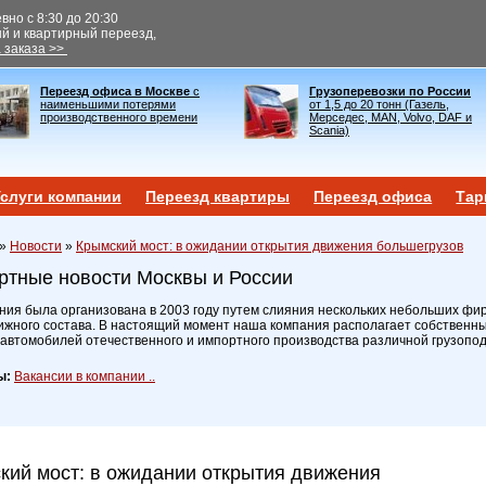
но с 8:30 до 20:30
ый и квартирный переезд,
 заказа >>
Переезд офиса в Москве
с
Грузоперевозки по России
наименьшими потерями
от 1,5 до 20 тонн (Газель,
производственного времени
Мерседес, MAN, Volvo, DAF и
Scania)
слуги компании
Переезд квартиры
Переезд офиса
Тар
»
Новости
»
Крымский мост: в ожидании открытия движения большегрузов
ртные новости Москвы и России
ия была организована в 2003 году путем слияния нескольких небольших фир
ижного состава. В настоящий момент наша компания располагает собственн
 автомобилей отечественного и импортного производства различной грузопо
ы:
Вакансии в компании ..
кий мост: в ожидании открытия движения