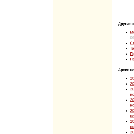
Другие н
Мо
06
Ст
Тр
Пр
Пр
Архив но
2
2
2
н
2
н
2
н
2
н
2