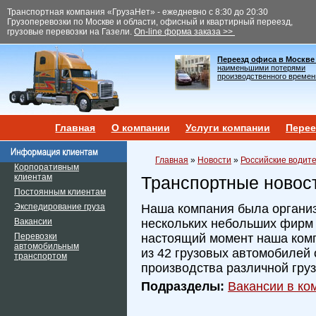
Транспортная компания «ГрузаНет» - ежедневно с 8:30 до 20:30
Грузоперевозки по Москве и области, офисный и квартирный переезд,
грузовые перевозки на Газели.
On-line форма заказа >>
Переезд офиса в Москве
наименьшими потерями
производственного времен
Главная
О компании
Услуги компании
Перее
Главная
»
Новости
»
Российские водит
Корпоративным
клиентам
Транспортные новос
Постоянным клиентам
Экспедирование груза
Наша компания была организ
Вакансии
нескольких небольших фирм и
Перевозки
настоящий момент наша ком
автомобильным
из 42 грузовых автомобилей 
транспортом
производства различной гру
Подразделы:
Вакансии в ком