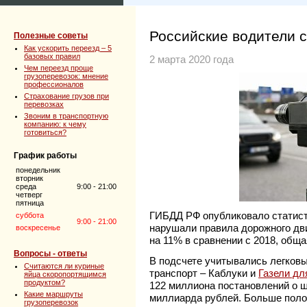
Российские водители 
Полезные советы
Как ускорить переезд – 5
базовых правил
2 марта 2020 года
Чем переезд проще
грузоперевозок: мнение
профессионалов
Страхование грузов при
перевозках
Звоним в транспортную
компанию: к чему
готовиться?
График работы
понедельник
вторник
среда
9:00 - 21:00
четверг
пятница
ГИБДД РФ опубликовало статисти
суббота
9:00 - 21:00
нарушали правила дорожного дв
воскресенье
на 11% в сравнении с 2018, общ
Вопросы - ответы
В подсчете учитывались легков
Считаются ли куриные
транспорт – Каблуки и
Газели дл
яйца скоропортящимся
продуктом?
122 миллиона постановлений о ш
Какие маршруты
миллиарда рублей. Больше поло
грузоперевозок