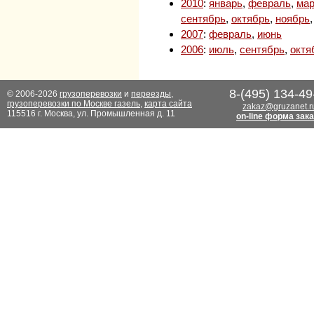
2010
:
январь
,
февраль
,
мар
сентябрь
,
октябрь
,
ноябрь
2007
:
февраль
,
июнь
2006
:
июль
,
сентябрь
,
октя
8-(495) 134-49
© 2006-2026
грузоперевозки
и
переезды
,
грузоперевозки по Москве газель
,
карта сайта
zakaz@gruzanet.r
115516 г. Москва, ул. Промышленная д. 11
on-line форма зак