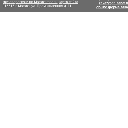
грузоперевозки по Москве газель
,
карта сайта
zakaz@gruzanet.r
115516 г. Москва, ул. Промышленная д. 11
on-line форма зак