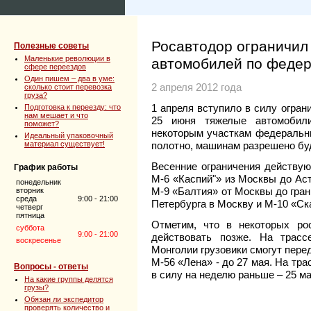
Росавтодор ограничил
Полезные советы
Маленькие революции в
автомобилей по феде
сфере переездов
Один пишем – два в уме:
2 апреля 2012 года
сколько стоит перевозка
груза?
1 апреля вступило в силу огран
Подготовка к переезду: что
нам мешает и что
25 июня тяжелые автомобили
поможет?
некоторым участкам федеральны
Идеальный упаковочный
материал существует!
полотно, машинам разрешено буде
Весенние ограничения действую
График работы
М-6 «Каспий"» из Москвы до Аст
понедельник
М-9 «Балтия» от Москвы до гран
вторник
среда
9:00 - 21:00
Петербурга в Москву и М-10 «Ск
четверг
пятница
Отметим, что в некоторых рос
суббота
9:00 - 21:00
действовать позже. На трас
воскресенье
Монголии грузовики смогут перед
М-56 «Лена» - до 27 мая. На тр
Вопросы - ответы
в силу на неделю раньше – 25 ма
На какие группы делятся
грузы?
Обязан ли экспедитор
проверять количество и