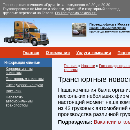
Транспортная компания «ГрузаНет» - ежедневно с 8:30 до 20:30
Грузоперевозки по Москве и области, офисный и квартирный переезд,
грузовые перевозки на Газели.
On-line форма заказа >>
Переезд офиса в Москве
наименьшими потерями
производственного времен
Главная
О компании
Услуги компании
Перее
Главная
»
Новости
»
Росавтодор огран
Корпоративным
трассам
клиентам
Транспортные новос
Постоянным клиентам
Экспедирование груза
Наша компания была организ
Вакансии
нескольких небольших фирм и
Перевозки
автомобильным
настоящий момент наша ком
транспортом
из 42 грузовых автомобилей 
производства различной гру
Подразделы:
Вакансии в ком