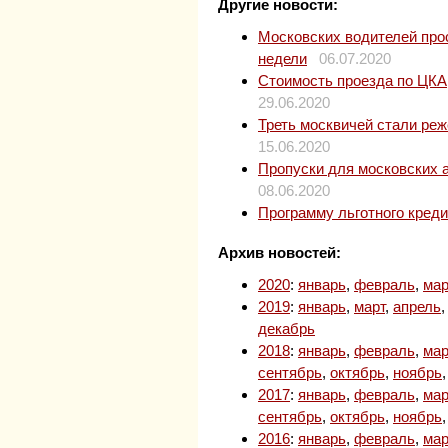
Другие новости:
Московских водителей прос
недели
06.07.2020
Стоимость проезда по ЦКАД
29.06.2020
Треть москвичей стали ре
15.06.2020
Пропуски для московских 
08.06.2020
Программу льготного кред
Архив новостей:
2020
:
январь
,
февраль
,
мар
2019
:
январь
,
март
,
апрель
декабрь
2018
:
январь
,
февраль
,
мар
сентябрь
,
октябрь
,
ноябрь
2017
:
январь
,
февраль
,
мар
сентябрь
,
октябрь
,
ноябрь
2016
:
январь
,
февраль
,
мар