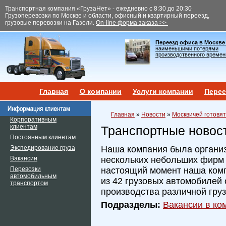
Транспортная компания «ГрузаНет» - ежедневно с 8:30 до 20:30
Грузоперевозки по Москве и области, офисный и квартирный переезд,
грузовые перевозки на Газели.
On-line форма заказа >>
Переезд офиса в Москве
наименьшими потерями
производственного времен
Главная
О компании
Услуги компании
Перее
Главная
»
Новости
»
Москвичей готовят
Корпоративным
клиентам
Транспортные новос
Постоянным клиентам
Экспедирование груза
Наша компания была организ
Вакансии
нескольких небольших фирм и
Перевозки
настоящий момент наша ком
автомобильным
из 42 грузовых автомобилей 
транспортом
производства различной гру
Подразделы:
Вакансии в ком