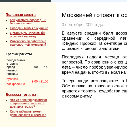
Москвичей готовят к о
Полезные советы
Как ускорить переезд – 5
базовых правил
3 сентября 2012 года
Правда и мифы о мувинге
В августе средний балл доро
Организуем «толковый»
офисный переезд!
сравнении с серединой лет
Интересно ли работать в
«Яндекс.Пробки». В сентябре с
транспортной компании?
сложной, - говорят аналитики.
График работы
Последняя неделя месяца ок
понедельник
непростой. По сравнению с ко
вторник
лета – число пробок увеличило
среда
9:00 - 21:00
четверг
время на даче, кто-то выехал на
пятница
суббота
Теперь люди возвращаются в М
9:00 - 21:00
воскресенье
Обстановка на трассах осложн
придется терпеть неудобства ещ
Вопросы - ответы
к новому ритму.
Что из себя представляет
современная экспресс-
доставка грузов?
Какие габариты имеет
длиннобазная «Газель»?