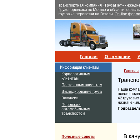
Транспортная компания «ГрузаНет» - ежеднев
Грузоперевозки по Москве и области, офисн
грузовые перевозки на Газели.
On-line форма
Главная
О компании
У
Главная
Корпоративным
клиентам
Транспо
Постоянным клиентам
Наша компан
Экспедирование груза
нового подв
Вакансии
42 грузовых
назначения.
Перевозки
Подраздел
автомобильным
транспортом
В кан
Полезные советы