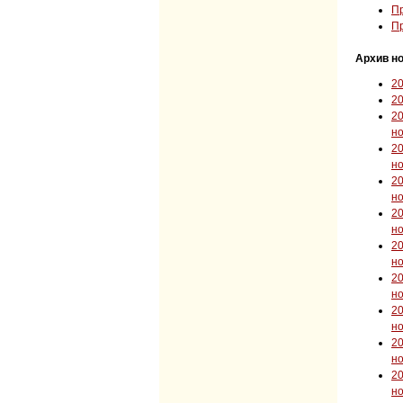
Пр
Пр
Архив но
2
2
2
н
2
н
2
н
2
н
2
н
2
н
2
н
2
н
2
н