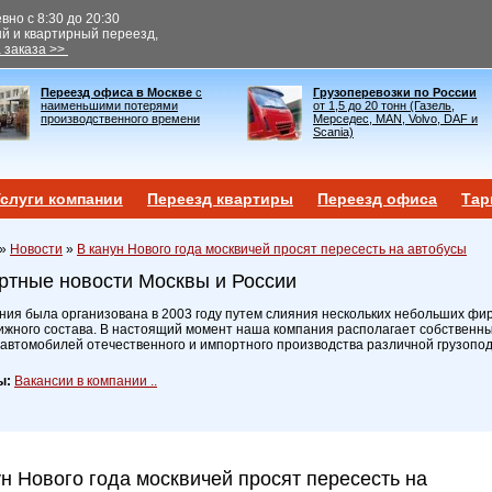
но с 8:30 до 20:30
ый и квартирный переезд,
 заказа >>
Переезд офиса в Москве
с
Грузоперевозки по России
наименьшими потерями
от 1,5 до 20 тонн (Газель,
производственного времени
Мерседес, MAN, Volvo, DAF и
Scania)
слуги компании
Переезд квартиры
Переезд офиса
Тар
»
Новости
»
В канун Нового года москвичей просят пересесть на автобусы
ртные новости Москвы и России
ия была организована в 2003 году путем слияния нескольких небольших фир
ижного состава. В настоящий момент наша компания располагает собственн
 автомобилей отечественного и импортного производства различной грузопо
ы:
Вакансии в компании ..
ун Нового года москвичей просят пересесть на