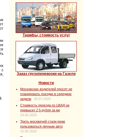
ые
ет
от
Тарифы, стоимость услуг
ие
не
се
ть
их
 с
Заказ грузоперевозки на Газели
я,
Новости
Московских водителей просят не
планировать поездки в середине
недели
06.07.2020
Стоимость проезда по ЦКАД не
превысит 2,5 рубля за км
29.06.2020
Треть москвичей стали реже
пользоваться личным авто
15.06.2020