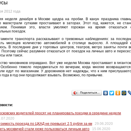
усы
ря 2012 года
яя неделя декабря в Москве щедра на пробки. В канун праздника главн
е магистрали сутками простаивают в заторах. Этот год, кажется, не стан
нием. Понимая это, власти умоляют горожан на время отказаться 
льных поездок.
таменте транспорта рассказывают о тревожных наблюдениях: за последн
ать месяцев количество автомобилей в столице выросло. А площадей 
ось. В последние дни у торговых центров, театров, метро заняты почти в
. Поэтому сейчас разумнее отказаться от поездок на личных авто и пересес
усы или такси.
ство чиновников оправдано. Вот уже неделю Москва простаивает в гигантск
 Особенно тяжело передвигаться по вечерам, когда многие возвращаются
ли едут по магазинам. У дорожников нет надежды, что к ним прислушаютс
з года в год они продолжают взывать. Возможно, по привычке.
Поделиться…
овости:
сковских водителей просят не планировать поездки в середине недели
.07.2020
оимость проезда по ЦКАД не превысит 2,5 рубля за км
29.06.2020
еть москвичей стали реже пользоваться личным авто
15.06.2020