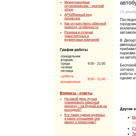
автоб
Международные
грузоперевозки – краткий
обзор
25 декаб
АРХИВажный вид
перевозок
Последн
Как осуществить офисный
городски
переезд, особенности
исключе
Разница и отличие
автомоби
транспортных и
мувинговых компаний
В Депар
двенадц
прибавил
График работы
парковки
понедельник
на автоб
вторник
среда
9:00 - 21:00
Беспокой
четверг
заторах.
пятница
работы и
суббота
однако и
9:00 - 21:00
воскресенье
Вопросы - ответы
На какой день лучше
планировать офисный
переезд – на будний или на
Другие н
выходной?
Кто такие «дикие муверы»
Мо
и какое отношение они
имеют к переездам?
06
Ст
Тр