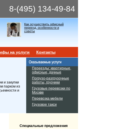
8-(495) 134-49-84
Как осуществить офисный
переезд, особенности и
советы
ифы на услуги
Контакты
Переезды: квартирные,
офисные, дачные
Погрузо-разгрузочные
работы, грузчики
м и закупки
ым парком из
Грузовые перевозки по
дъемности и
Москве
Перевозка мебели
Грузовое такси
Специальные предложения