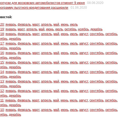
опуски для московских автомобилистов отменят 9 июня
08.06.2020
ограмму льготного кредитования расширили
01.06.2020
востей:
020
:
январь
,
февраль
,
март
,
апрель
,
май
,
июнь
,
июль
019
:
январь
,
март
,
апрель
,
май
,
июнь
,
июль
,
октябрь
,
ноябрь
,
декабрь
018
:
январь
,
февраль
,
март
,
апрель
,
май
,
июнь
,
июль
,
август
,
сентябрь
,
октябрь
,
оябрь
,
декабрь
017
:
январь
,
февраль
,
март
,
апрель
,
май
,
июнь
,
июль
,
август
,
сентябрь
,
октябрь
,
оябрь
,
декабрь
016
:
январь
,
февраль
,
март
,
апрель
,
май
,
июнь
,
июль
,
август
,
сентябрь
,
октябрь
,
оябрь
,
декабрь
015
:
январь
,
февраль
,
март
,
апрель
,
май
,
июнь
,
июль
,
август
,
сентябрь
,
октябрь
,
оябрь
,
декабрь
014
:
январь
,
февраль
,
март
,
апрель
,
май
,
июнь
,
июль
,
август
,
сентябрь
,
октябрь
,
оябрь
,
декабрь
013
:
январь
,
февраль
,
март
,
апрель
,
май
,
июнь
,
июль
,
август
,
сентябрь
,
октябрь
,
оябрь
,
декабрь
012
:
январь
,
февраль
,
март
,
апрель
,
май
,
июнь
,
июль
,
август
,
сентябрь
,
октябрь
,
оябрь
,
декабрь
011
:
январь
,
февраль
,
март
,
апрель
,
май
,
июнь
,
июль
,
август
,
сентябрь
,
октябрь
,
оябрь
,
декабрь
010
:
январь
,
февраль
,
март
,
апрель
,
май
,
июнь
,
июль
,
август
,
сентябрь
,
октябрь
,
оябрь
,
декабрь