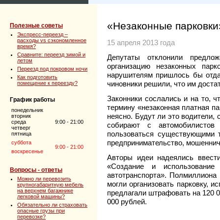
«Незаконные парковки
Полезные советы
Экспресс-переезд –
расходы vs сэкономленное
15 апреля 2013 года
время?
Сравните: переезд зимой и
Депутаты отклонили предлож
летом
организацию незаконных парк
Переезд под покровом ночи
нарушителям пришлось бы отда
Как подготовить
чиновники решили, что им доста
помещение к переезду?
Законники сослались и на то, ч
График работы
термину «незаконная платная па
понедельник
неясно. Будут ли это водители, 
вторник
среда
9:00 - 21:00
собирают с автомобилистов
четверг
пользоваться существующими т
пятница
предпринимательство, мошеннич
суббота
9:00 - 21:00
воскресенье
Авторы идеи надеялись ввест
«Создание и использование
Вопросы - ответы
автотранспорта». Полмиллиона 
Можно ли перевозить
могли организовать парковку, и
крупногабаритную мебель
на верхнем багажнике
предлагали штрафовать на 120 0
легковой машины?
000 рублей.
Обязательно ли страховать
опасные грузы при
перевозке?