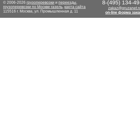
8-(495) 134-49
© 2006-2026
грузоперевозки
и
переезды
,
грузоперевозки по Москве газель
,
карта сайта
zakaz@gruzanet.r
115516 г. Москва, ул. Промышленная д. 11
on-line форма зак