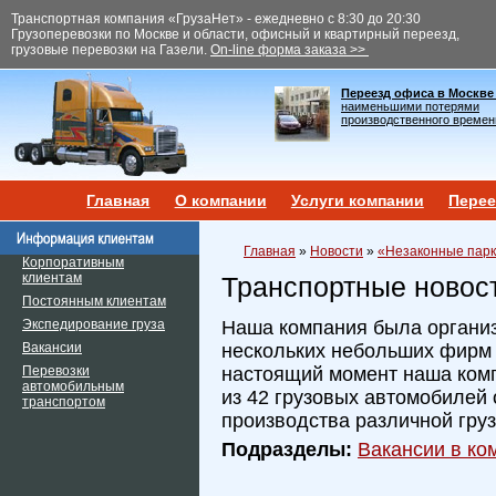
Транспортная компания «ГрузаНет» - ежедневно с 8:30 до 20:30
Грузоперевозки по Москве и области, офисный и квартирный переезд,
грузовые перевозки на Газели.
On-line форма заказа >>
Переезд офиса в Москве
наименьшими потерями
производственного времен
Главная
О компании
Услуги компании
Перее
Главная
»
Новости
»
«Незаконные парк
Корпоративным
клиентам
Транспортные новос
Постоянным клиентам
Экспедирование груза
Наша компания была организ
Вакансии
нескольких небольших фирм и
Перевозки
настоящий момент наша ком
автомобильным
из 42 грузовых автомобилей 
транспортом
производства различной гру
Подразделы:
Вакансии в ком