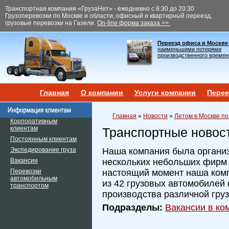
Транспортная компания «ГрузаНет» - ежедневно с 8:30 до 20:30
Грузоперевозки по Москве и области, офисный и квартирный переезд,
грузовые перевозки на Газели.
On-line форма заказа >>
Переезд офиса в Москве
наименьшими потерями
производственного времен
Главная
О компании
Услуги компании
Перее
Главная
»
Новости
»
Летом в Москве п
Корпоративным
клиентам
Транспортные новос
Постоянным клиентам
Экспедирование груза
Наша компания была организ
Вакансии
нескольких небольших фирм и
Перевозки
настоящий момент наша ком
автомобильным
из 42 грузовых автомобилей 
транспортом
производства различной гру
Подразделы:
Вакансии в ком