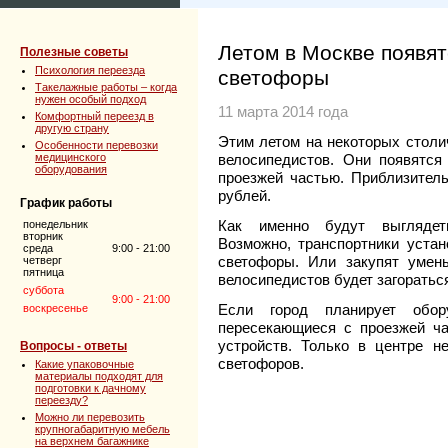
Летом в Москве появя
Полезные советы
Психология переезда
светофоры
Такелажные работы – когда
нужен особый подход
11 марта 2014 года
Комфортный переезд в
другую страну
Этим летом на некоторых столи
Особенности перевозки
медицинского
велосипедистов. Они появятся
оборудования
проезжей частью. Приблизител
рублей.
График работы
Как именно будут выглядеть
понедельник
вторник
Возможно, транспортники уста
среда
9:00 - 21:00
светофоры. Или закупят умен
четверг
пятница
велосипедистов будет загоратьс
суббота
9:00 - 21:00
Если город планирует обор
воскресенье
пересекающиеся с проезжей ча
устройств. Только в центре н
Вопросы - ответы
светофоров.
Какие упаковочные
материалы подходят для
подготовки к дачному
переезду?
Можно ли перевозить
крупногабаритную мебель
на верхнем багажнике