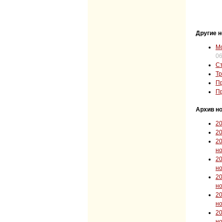
Другие н
Мо
06
Ст
Тр
Пр
Пр
Архив но
2
2
2
н
2
н
2
н
2
н
2
н