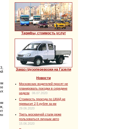
Тарифы, стоимость услуг
3,
Заказ грузоперевозки на Газели
ий
Новости
ем
Московских водителей просят не
ее
планировать поездки в середине
ых
недели
06.07.2020
Стоимость проезда по ЦКАД не
ом
превысит 2,5 рубля за км
ж,
29.06.2020
ит
Треть москвичей стали реже
ин
пользоваться личным авто
15.06.2020