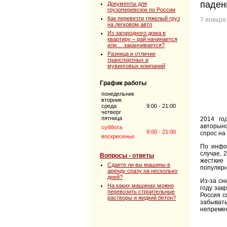
паден
Документы для
грузоперевозок по России
Как перевезти тяжелый груз
7 января
на легковом авто
Из загородного дома в
квартиру – рай начинается
или… заканчивается?
Разница и отличие
транспортных и
мувинговых компаний
График работы
понедельник
вторник
среда
9:00 - 21:00
четверг
пятница
2014 го
авторыно
суббота
9:00 - 21:00
спрос на
воскресенье
По инфор
случае, 
Вопросы - ответы
жесткие
Сдаете ли вы машины в
популярн
аренду сразу на несколько
дней?
Из-за сн
На каких машинах можно
году зак
перевозить строительные
Россия с
растворы и жидкий бетон?
забывать
непремен