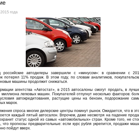
ие
 2015 года
д российские автодилеры завершили с «минусом»: в сравнении с 201
к потерял 11% продаж. В этом году, по словам аналитиков, покупательск
 новые машины продолжит снижаться.
мации агентства «Автостат», в 2015 автосалоны смогут продать, в лучш
2 миллиона легковых машин. Покупателей отпугнут несколько факторов: бол
 условия автокредитования, растущие цены на бензин, подорожание сам
ых марок.
ижения спроса многие дилерские центры покинут рынок. Ожидается, что в эт
роется каждый пятый автосалон. Впрочем, даже несмотря на падение прода
охранит статус одной из самых «автомобильных» стран. Кроме того, не сто
, что прогнозы предварительные: если курс рубля укрепится, продажи маш
но пойдут вверх.