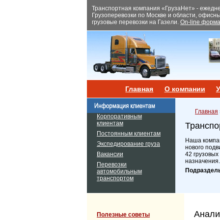
Транспортная компания «ГрузаНет» - ежеднев
Грузоперевозки по Москве и области, офисн
грузовые перевозки на Газели.
On-line форма
Главная
О компании
У
Главная
Корпоративным
клиентам
Транспо
Постоянным клиентам
Наша компан
Экспедирование груза
нового подв
Вакансии
42 грузовых
назначения.
Перевозки
Подраздел
автомобильным
транспортом
Анали
Полезные советы