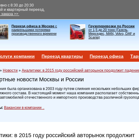
но с 8:30 до 20:30
ый и квартирный переезд,
 заказа >>
Переезд офиса в Москве
с
Грузоперевозки по России
наименьшими потерями
от 1,5 до 20 тонн (Газель,
производственного времени
Мерседес, MAN, Volvo, DAF и
Scania)
слуги компании
Переезд квартиры
Переезд офиса
Тар
»
Новости
»
Аналитики: в 2015 году российский авторынок продолжит падени
ртные новости Москвы и России
ия была организована в 2003 году путем слияния нескольких небольших фир
ижного состава. В настоящий момент наша компания располагает собственн
 автомобилей отечественного и импортного производства различной грузопо
ы:
Вакансии в компании ..
тики: в 2015 году российский авторынок продолжит