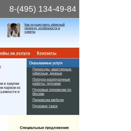
8-(495) 134-49-84
Как осуществить офисный
переезд, особенности и
советы
ифы на услуги
Контакты
е
Переезды: квартирные,
офисные, дачные
Погрузо-разгрузочные
работы, грузчики
м и закупки
ым парком из
Грузовые перевозки по
дъемности и
Москве
Перевозка мебели
Грузовое такси
Специальные предложения