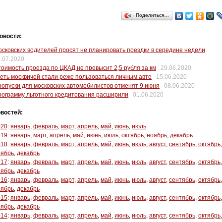
Поделиться…
овости:
сковских водителей просят не планировать поездки в середине недели
.07.2020
оимость проезда по ЦКАД не превысит 2,5 рубля за км
29.06.2020
еть москвичей стали реже пользоваться личным авто
15.06.2020
опуски для московских автомобилистов отменят 9 июня
08.06.2020
ограмму льготного кредитования расширили
01.06.2020
востей:
020
:
январь
,
февраль
,
март
,
апрель
,
май
,
июнь
,
июль
019
:
январь
,
март
,
апрель
,
май
,
июнь
,
июль
,
октябрь
,
ноябрь
,
декабрь
018
:
январь
,
февраль
,
март
,
апрель
,
май
,
июнь
,
июль
,
август
,
сентябрь
,
октябрь
,
оябрь
,
декабрь
017
:
январь
,
февраль
,
март
,
апрель
,
май
,
июнь
,
июль
,
август
,
сентябрь
,
октябрь
,
оябрь
,
декабрь
016
:
январь
,
февраль
,
март
,
апрель
,
май
,
июнь
,
июль
,
август
,
сентябрь
,
октябрь
,
оябрь
,
декабрь
015
:
январь
,
февраль
,
март
,
апрель
,
май
,
июнь
,
июль
,
август
,
сентябрь
,
октябрь
,
оябрь
,
декабрь
014
:
январь
,
февраль
,
март
,
апрель
,
май
,
июнь
,
июль
,
август
,
сентябрь
,
октябрь
,