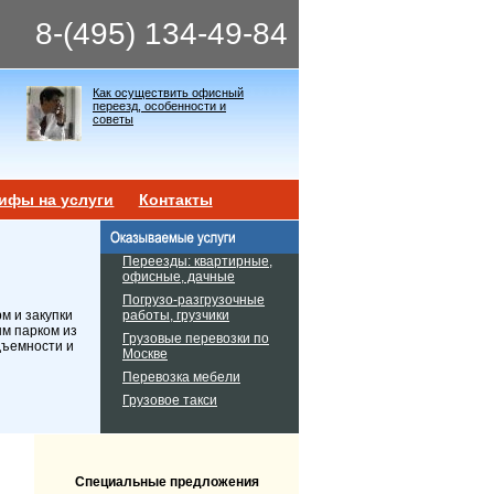
8-(495) 134-49-84
Как осуществить офисный
переезд, особенности и
советы
ифы на услуги
Контакты
Переезды: квартирные,
офисные, дачные
Погрузо-разгрузочные
работы, грузчики
м и закупки
ым парком из
Грузовые перевозки по
дъемности и
Москве
Перевозка мебели
Грузовое такси
Специальные предложения