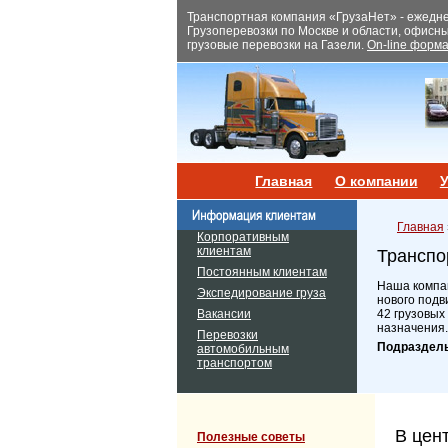
Транспортная компания «ГрузаНет» - ежеднев
Грузоперевозки по Москве и области, офисн
грузовые перевозки на Газели.
On-line форма
Главная
О компании
У
Главная
Корпоративным
клиентам
Транспо
Постоянным клиентам
Наша компан
Экспедирование груза
нового подв
Вакансии
42 грузовых
назначения.
Перевозки
Подраздел
автомобильным
транспортом
В цен
Полезные советы