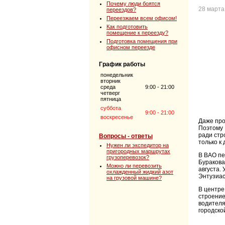
Почему люди боятся
28 марта
переездов?
Переезжаем всем офисом!
Как подготовить
помещение к переезду?
Подготовка помещения при
офисном переезде
График работы
понедельник
вторник
среда
9:00 - 21:00
четверг
пятница
суббота
9:00 - 21:00
воскресенье
Даже пр
Поэтому 
ради стр
Вопросы - ответы
только к
Нужен ли экспедитор на
пригородных маршрутах
В ВАО пе
грузоперевозок?
Буракова
Можно ли перевозить
августа.
охлажденный жидкий азот
Энтузиас
на грузовой машине?
В центре
строение
водителя
городско