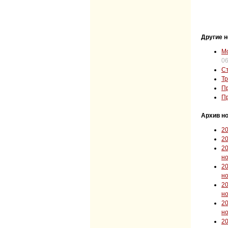
Другие н
Мо
06
Ст
Тр
Пр
Пр
Архив но
2
2
2
н
2
н
2
н
2
н
2