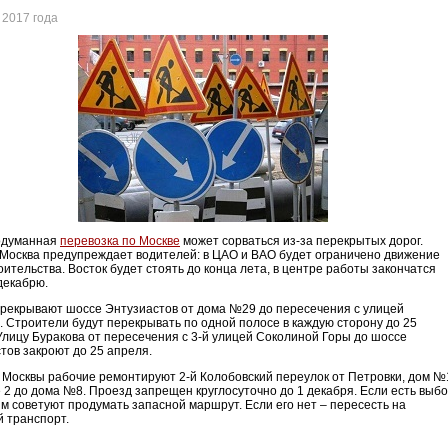
 2017 года
одуманная
перевозка по Москве
может сорваться из-за перекрытых дорог.
Москва предупреждает водителей: в ЦАО и ВАО будет ограничено движение
оительства. Восток будет стоять до конца лета, в центре работы закончатся
 декабрю.
рекрывают шоссе Энтузиастов от дома №29 до пересечения с улицей
. Строители будут перекрывать по одной полосе в каждую сторону до 25
 Улицу Буракова от пересечения с 3-й улицей Соколиной Горы до шоссе
тов закроют до 25 апреля.
 Москвы рабочие ремонтируют 2-й Колобовский переулок от Петровки, дом №
 2 до дома №8. Проезд запрещен круглосуточно до 1 декабря. Если есть выбо
м советуют продумать запасной маршрут. Если его нет – пересесть на
й транспорт.