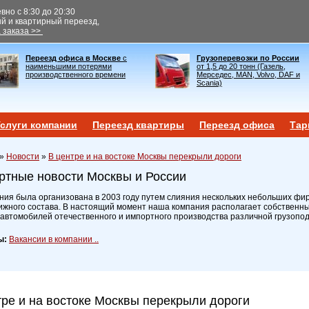
но с 8:30 до 20:30
ый и квартирный переезд,
 заказа >>
Переезд офиса в Москве
с
Грузоперевозки по России
наименьшими потерями
от 1,5 до 20 тонн (Газель,
производственного времени
Мерседес, MAN, Volvo, DAF и
Scania)
слуги компании
Переезд квартиры
Переезд офиса
Тар
»
Новости
»
В центре и на востоке Москвы перекрыли дороги
ртные новости Москвы и России
ия была организована в 2003 году путем слияния нескольких небольших фир
ижного состава. В настоящий момент наша компания располагает собственн
 автомобилей отечественного и импортного производства различной грузопо
ы:
Вакансии в компании ..
тре и на востоке Москвы перекрыли дороги