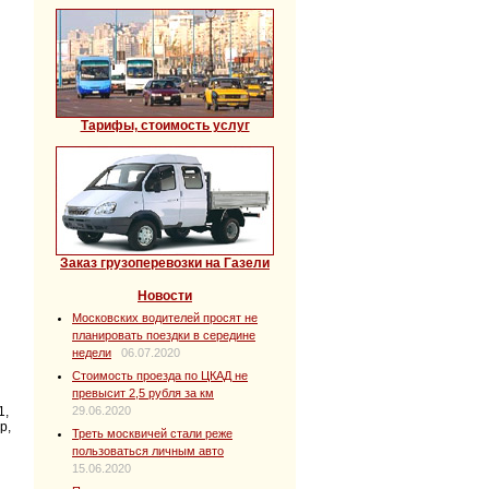
Тарифы, стоимость услуг
Заказ грузоперевозки на Газели
Новости
Московских водителей просят не
планировать поездки в середине
недели
06.07.2020
Стоимость проезда по ЦКАД не
превысит 2,5 рубля за км
29.06.2020
1,
р,
Треть москвичей стали реже
пользоваться личным авто
15.06.2020