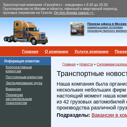
Транспортная компания «ГрузаНет» - ежедневно с 8:30 до 20:30
Грузоперевозки по Москве и области, офисный и квартирный переезд,
грузовые перевозки на Газели.
On-line форма заказа >>
Переезд офиса в Москве
наименьшими потерями
производственного времен
Главная
О компании
Услуги компании
Перее
Главная
»
Новости
»
Силовикам разреш
Корпоративным
клиентам
Транспортные новос
Постоянным клиентам
Экспедирование груза
Наша компания была организ
Вакансии
нескольких небольших фирм и
Перевозки
настоящий момент наша ком
автомобильным
из 42 грузовых автомобилей 
транспортом
производства различной гру
Подразделы:
Вакансии в ком