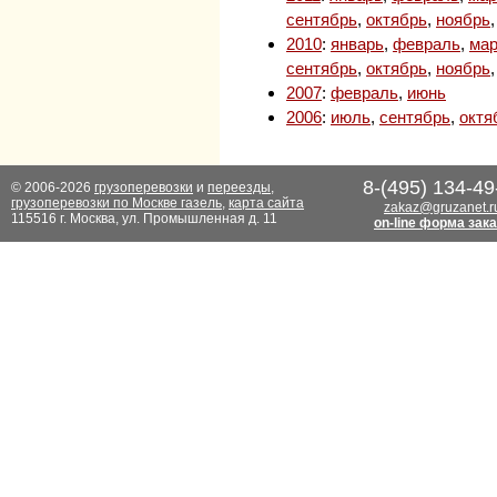
сентябрь
,
октябрь
,
ноябрь
2010
:
январь
,
февраль
,
мар
сентябрь
,
октябрь
,
ноябрь
2007
:
февраль
,
июнь
2006
:
июль
,
сентябрь
,
октя
8-(495) 134-49
© 2006-2026
грузоперевозки
и
переезды
,
грузоперевозки по Москве газель
,
карта сайта
zakaz@gruzanet.r
115516 г. Москва, ул. Промышленная д. 11
on-line форма зак