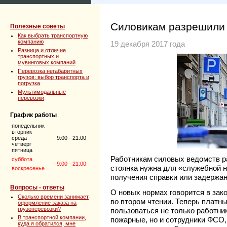
Силовикам разрешили 
Полезные советы
Как выбрать транспортную
компанию
19 декабря 2017 года
Разница и отличие
транспортных и
мувинговых компаний
Перевозка негабаритных
грузов: выбор транспорта и
погрузка
Мультимодальные
перевозки
График работы
понедельник
вторник
среда
9:00 - 21:00
четверг
пятница
Работникам силовых ведомств р
суббота
9:00 - 21:00
стоянка нужна для «служебной 
воскресенье
получения справки или задержан
Вопросы - ответы
О новых нормах говорится в зак
Сколько времени занимает
во втором чтении. Теперь платн
оформление заказа на
грузоперевозки?
пользоваться не только работни
В транспортной компании,
пожарные, но и сотрудники ФСО,
куда я обратился, мне