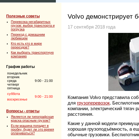
Volvo демонстрирует б
Полезные советы
Перевозка негабаритных
грузов: выбор транспорта и
17 сентября 2018 года
погрузка
Переезд с домашним
любимцем
Кто есть кто в мире
переездов?
Как выбрать транспортную
компанию
График работы
понедельник
вторник
среда
9:00 - 21:00
четверг
пятница
суббота
9:00 - 21:00
Компания Volvo представила соб
воскресенье
для
грузоперевозок
. Беспилотни
компании, электрический тягач 
Вопросы - ответы
расстояния.
Является ли типографская
краска опасным грузом?
Какие у данной модели преимуще
Если машина попадет в
хорошая грузоподъёмность, а ещё
пробку, будет ли это время
оплачиваться?
обычные грузовики. Беспилотник