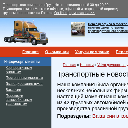
Транспортная компания «ГрузаНет» - ежедневно с 8:30 до 20:30
Грузоперевозки по Москве и области, офисный и квартирный переезд,
грузовые перевозки на Газели.
On-line форма заказа >>
Переезд офиса в Москве
наименьшими потерями
производственного времен
Главная
О компании
Услуги компании
Перее
Главная
»
Новости
»
Volvo демонстрир
Корпоративным
клиентам
Транспортные новос
Постоянным клиентам
Экспедирование груза
Наша компания была организ
Вакансии
нескольких небольших фирм и
Перевозки
настоящий момент наша ком
автомобильным
из 42 грузовых автомобилей 
транспортом
производства различной гру
Подразделы:
Вакансии в ком