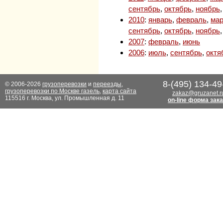
сентябрь
,
октябрь
,
ноябрь
2010
:
январь
,
февраль
,
мар
сентябрь
,
октябрь
,
ноябрь
2007
:
февраль
,
июнь
2006
:
июль
,
сентябрь
,
октя
8-(495) 134-49
© 2006-2026
грузоперевозки
и
переезды
,
грузоперевозки по Москве газель
,
карта сайта
zakaz@gruzanet.r
115516 г. Москва, ул. Промышленная д. 11
on-line форма зак