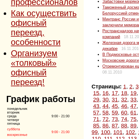
профессионалов
Забастовки моряко
Таможенный досмот
Как осуществить
Белоруссией отмен
Минтранс России и
офисный
заключили мемора
переезд,
Ространснадзор на
компаний
18.11.2
особенности
Железная дорога м
декабре
16.11.201
Организуем
В Подмосковье ост
Московские дороги
«толковый»
Отремонтирован ещ
офисный
08.11.2010
переезд!
Страницы:
1
,
2
,
3
15
,
16
,
17
,
18
,
19
График работы
29
,
30
,
31
,
32
,
33
43
,
44
,
45
,
46
,
47
понедельник
57
,
58
,
59
,
60
,
61
вторник
среда
9:00 - 21:00
71
,
72
,
73
,
74
,
75
четверг
пятница
85
,
86
,
87
,
88
,
89
суббота
99
,
100
,
101
,
102
,
9:00 - 21:00
воскресенье
110
,
111
,
112
,
113