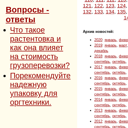
121
,
122
,
123
,
124
Вопросы -
132
,
133
,
134
,
135
ответы
1
Что такое
Архив новостей:
растентовка и
2020
:
январь
,
февр
2019
:
январь
,
март
как она влияет
декабрь
на стоимость
2018
:
январь
,
февр
сентябрь
,
октябрь
,
грузоперевозки?
2017
:
январь
,
февр
сентябрь
,
октябрь
,
Порекомендуйте
2016
:
январь
,
февр
надежную
сентябрь
,
октябрь
,
2015
:
январь
,
февр
упаковку для
сентябрь
,
октябрь
,
2014
:
январь
,
февр
оргтехники.
сентябрь
,
октябрь
,
2013
:
январь
,
февр
сентябрь
,
октябрь
,
2012
:
январь
,
февр
сентябрь
,
октябрь
,