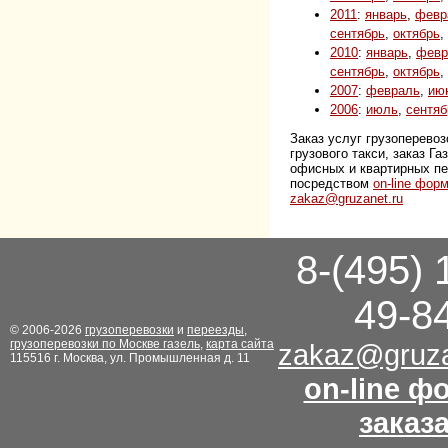
2011
:
январь
,
февр
сентябрь
,
октябрь
,
2010
:
январь
,
февр
сентябрь
,
октябрь
,
2007
:
февраль
,
ию
2006
:
июль
,
сентяб
Заказ услуг грузоперевоз
грузового такси, заказ Г
офисных и квартирных п
посредством
on-line фор
zakaz@gruzanet.ru
8-(495) 
49-8
© 2006-2026
грузоперевозки
и
переезды
,
грузоперевозки по Москве газель
,
карта сайта
zakaz@gruza
115516 г. Москва, ул. Промышленная д. 11
on-line ф
заказ