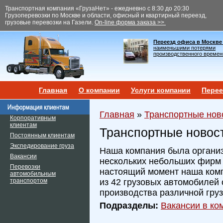
Транспортная компания «ГрузаНет» - ежедневно с 8:30 до 20:30
Грузоперевозки по Москве и области, офисный и квартирный переезд,
грузовые перевозки на Газели.
On-line форма заказа >>
Переезд офиса в Москве
наименьшими потерями
производственного времен
Главная
О компании
Услуги компании
Перее
Главная
»
Транспортные нов
Корпоративным
клиентам
Транспортные новос
Постоянным клиентам
Экспедирование груза
Наша компания была организ
Вакансии
нескольких небольших фирм и
Перевозки
настоящий момент наша ком
автомобильным
транспортом
из 42 грузовых автомобилей 
производства различной гру
Подразделы:
Вакансии в ком