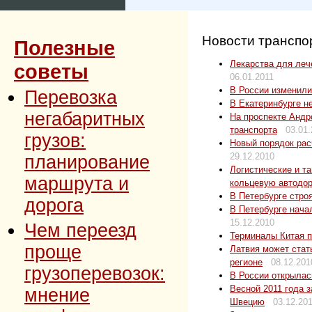
Новости транспо
Полезные
Лекарства для леч
советы
06.01.2011
В России изменили
Перевозка
В Екатеринбурге н
негабаритных
На проспекте Андр
транспорта
03.01.
грузов:
Новый порядок рас
29.12.2010
планирование
Логистические и т
маршрута и
кольцевую автодор
В Петербурге стро
дорога
В Петербурге нача
15.12.2010
Чем переезд
Терминалы Китая п
проще
Латвия может стат
регионе
08.12.201
грузоперевозок:
В России открылас
Весной 2011 года з
мнение
Швецию
03.12.20