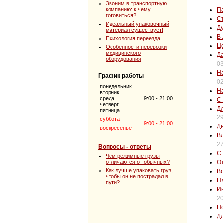
Звоним в транспортную
компанию: к чему
Па
готовиться?
С
Идеальный упаковочный
Ду
материал существует!
В 
Психология переезда
Це
Особенности перевозки
медицинского
Да
оборудования
03
На
График работы
02
понедельник
На
вторник
среда
9:00 - 21:00
С 
четверг
Дл
пятница
29
суббота
9:00 - 21:00
Дв
воскресенье
Вл
27
Вопросы - ответы
С 
Чем режимные грузы
отличаются от обычных?
От
Как лучше упаковать груз,
Во
чтобы он не пострадал в
Пл
пути?
Ин
20
Но
Дл