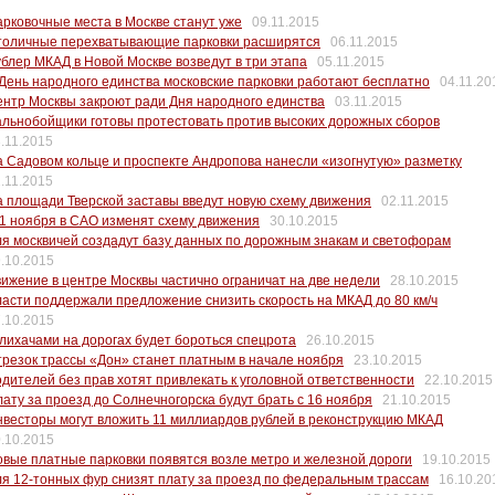
рковочные места в Москве станут уже
09.11.2015
толичные перехватывающие парковки расширятся
06.11.2015
блер МКАД в Новой Москве возведут в три этапа
05.11.2015
День народного единства московские парковки работают бесплатно
04.11.20
нтр Москвы закроют ради Дня народного единства
03.11.2015
льнобойщики готовы протестовать против высоких дорожных сборов
.11.2015
 Садовом кольце и проспекте Андропова нанесли «изогнутую» разметку
.11.2015
 площади Тверской заставы введут новую схему движения
02.11.2015
1 ноября в САО изменят схему движения
30.10.2015
я москвичей создадут базу данных по дорожным знакам и светофорам
.10.2015
ижение в центре Москвы частично ограничат на две недели
28.10.2015
асти поддержали предложение снизить скорость на МКАД до 80 км/ч
.10.2015
лихачами на дорогах будет бороться спецрота
26.10.2015
резок трассы «Дон» станет платным в начале ноября
23.10.2015
дителей без прав хотят привлекать к уголовной ответственности
22.10.2015
ату за проезд до Солнечногорска будут брать с 16 ноября
21.10.2015
весторы могут вложить 11 миллиардов рублей в реконструкцию МКАД
.10.2015
вые платные парковки появятся возле метро и железной дороги
19.10.2015
я 12-тонных фур снизят плату за проезд по федеральным трассам
16.10.20