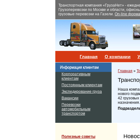
Транспортная компания «ГрузаНет» - ежеднев
Грузоперевозки по Москве и области, офисн
грузовые перевозки на Газели.
On-line форма
Главная
О компании
У
Главная
»
Т
Корпоративным
клиентам
Транспо
Постоянным клиентам
Наша компан
Экспедирование груза
нового подв
Вакансии
42 грузовых
назначения.
Перевозки
Подраздел
автомобильным
транспортом
Новос
Полезные советы