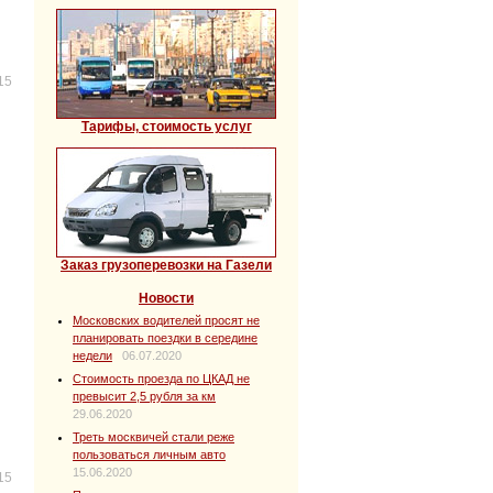
15
Тарифы, стоимость услуг
Заказ грузоперевозки на Газели
Новости
Московских водителей просят не
планировать поездки в середине
недели
06.07.2020
Стоимость проезда по ЦКАД не
превысит 2,5 рубля за км
29.06.2020
Треть москвичей стали реже
пользоваться личным авто
15.06.2020
15