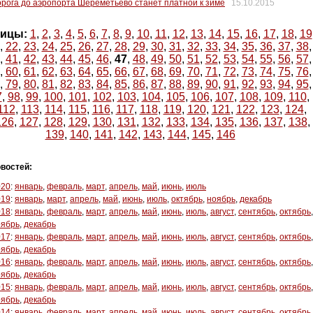
рога до аэропорта Шереметьево станет платной к зиме
15.10.2015
ицы:
1
,
2
,
3
,
4
,
5
,
6
,
7
,
8
,
9
,
10
,
11
,
12
,
13
,
14
,
15
,
16
,
17
,
18
,
19
,
22
,
23
,
24
,
25
,
26
,
27
,
28
,
29
,
30
,
31
,
32
,
33
,
34
,
35
,
36
,
37
,
38
,
,
41
,
42
,
43
,
44
,
45
,
46
,
47
,
48
,
49
,
50
,
51
,
52
,
53
,
54
,
55
,
56
,
57
,
,
60
,
61
,
62
,
63
,
64
,
65
,
66
,
67
,
68
,
69
,
70
,
71
,
72
,
73
,
74
,
75
,
76
,
,
79
,
80
,
81
,
82
,
83
,
84
,
85
,
86
,
87
,
88
,
89
,
90
,
91
,
92
,
93
,
94
,
95
,
7
,
98
,
99
,
100
,
101
,
102
,
103
,
104
,
105
,
106
,
107
,
108
,
109
,
110
,
112
,
113
,
114
,
115
,
116
,
117
,
118
,
119
,
120
,
121
,
122
,
123
,
124
,
126
,
127
,
128
,
129
,
130
,
131
,
132
,
133
,
134
,
135
,
136
,
137
,
138
,
139
,
140
,
141
,
142
,
143
,
144
,
145
,
146
востей:
020
:
январь
,
февраль
,
март
,
апрель
,
май
,
июнь
,
июль
019
:
январь
,
март
,
апрель
,
май
,
июнь
,
июль
,
октябрь
,
ноябрь
,
декабрь
018
:
январь
,
февраль
,
март
,
апрель
,
май
,
июнь
,
июль
,
август
,
сентябрь
,
октябрь
,
оябрь
,
декабрь
017
:
январь
,
февраль
,
март
,
апрель
,
май
,
июнь
,
июль
,
август
,
сентябрь
,
октябрь
,
оябрь
,
декабрь
016
:
январь
,
февраль
,
март
,
апрель
,
май
,
июнь
,
июль
,
август
,
сентябрь
,
октябрь
,
оябрь
,
декабрь
015
:
январь
,
февраль
,
март
,
апрель
,
май
,
июнь
,
июль
,
август
,
сентябрь
,
октябрь
,
оябрь
,
декабрь
014
:
январь
,
февраль
,
март
,
апрель
,
май
,
июнь
,
июль
,
август
,
сентябрь
,
октябрь
,