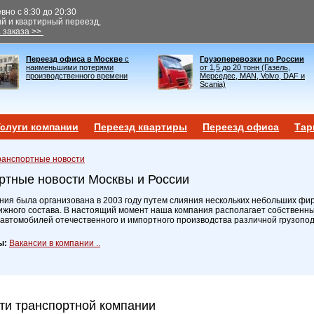
но с 8:30 до 20:30
ый и квартирный переезд,
 заказа >>
Переезд офиса в Москве
с
Грузоперевозки по России
наименьшими потерями
от 1,5 до 20 тонн (Газель,
производственного времени
Мерседес, MAN, Volvo, DAF и
Scania)
слуги компании
Переезд квартиры
Переезд офиса
Тар
ранспортные новости
ртные новости Москвы и России
ия была организована в 2003 году путем слияния нескольких небольших фир
ижного состава. В настоящий момент наша компания располагает собственн
 автомобилей отечественного и импортного производства различной грузопо
ы:
Вакансии в компании ..
ти транспортной компании