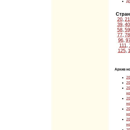
До
Стран
20
,
21
39
,
40
58
,
59
77
,
78
96
,
9
111
,
125
,
Архив но
2
2
2
н
2
н
2
н
2
н
2