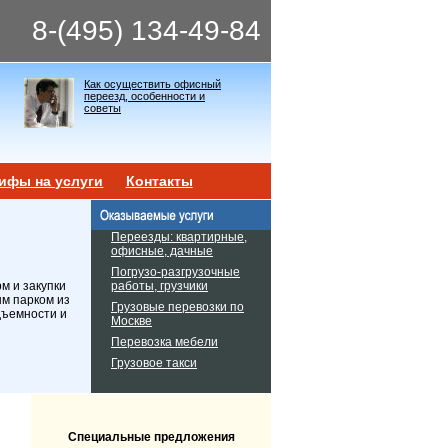
8-(495) 134-49-84
Как осуществить офисный
переезд, особенности и
советы
ифы на услуги
Контакты
Переезды: квартирные,
офисные, дачные
Погрузо-разгрузочные
работы, грузчики
м и закупки
ым парком из
Грузовые перевозки по
дъемности и
Москве
Перевозка мебели
Грузовое такси
Специальные предложения