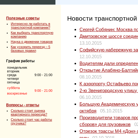
Новости транспортной
Полезные советы
Интересно ли работать в
транспортной компании?
Сергей Собянин: Москва п
Как выбрать транспортную
Дмитровское шоссе соедин
компанию
Наука о движении товаров
13.10.2015
Как ускорить переезд – 5
Софийскую набережную зак
базовых правил
12.10.2015
График работы
Водителям дали определен
понедельник
Открытие Алабяно-Балтийс
вторник
среда
9:00 - 21:00
08.10.2015
четверг
пятница
К аэропорту Остафьево по
суббота
2-ю Звенигородскую улицу 
9:00 - 21:00
воскресенье
06.10.2015
Большую Академическую ул
Вопросы - ответы
октября
05.10.2015
Сколько стоит оценка
квартирного переезда?
Производители товаров пр
Сколько стоит час работы
грузчика?
сборов» для грузовиков
0
Отрезок трассы М4 «Дон» о
году
02.10.2015