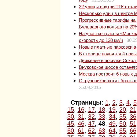
22 улицы внутри ТТК стал
Несколько улиц в центре 
Прогрессивные тарифы на 
Бульварного кольца на 20
На участке трассы «Москва
скорость до 130 км/ч
30.0
Новые платные парковки в
В столице появятся 4 нов
Движение в поселке Сокол 
Внуковское шоссе останет
Москва построит 6 новых 
С грузовиков хотят брать
25.09.2015
Страницы:
1
,
2
,
3
,
4
,
5
15
,
16
,
17
,
18
,
19
,
20
,
21
30
,
31
,
32
,
33
,
34
,
35
,
36
45
,
46
,
47
,
48
,
49
,
50
,
51
60
,
61
,
62
,
63
,
64
,
65
,
66