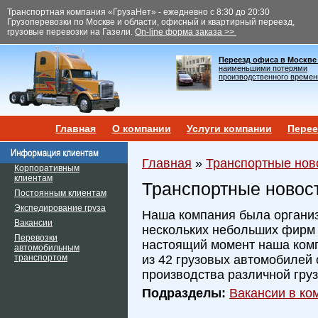
Транспортная компания «ГрузаНет» - ежедневно с 8:30 до 20:30
Грузоперевозки по Москве и области, офисный и квартирный переезд,
грузовые перевозки на Газели.
On-line форма заказа >>
Переезд офиса в Москве
наименьшими потерями
производственного времен
Главная
О компании
Услуги компании
Перее
Главная
»
Транспортные нов
Корпоративным
клиентам
Транспортные новос
Постоянным клиентам
Экспедирование груза
Наша компания была организ
Вакансии
нескольких небольших фирм и
Перевозки
настоящий момент наша ком
автомобильным
транспортом
из 42 грузовых автомобилей 
производства различной гру
Подразделы:
Вакансии в ком