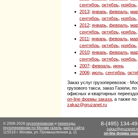
сентябрь
,
октябрь
,
ноябрь
2013
:
январь
,
февраль
,
мар
сентябрь
,
октябрь
,
ноябрь
2012
:
январь
,
февраль
,
мар
сентябрь
,
октябрь
,
ноябрь
2011
:
январь
,
февраль
,
мар
сентябрь
,
октябрь
,
ноябрь
2010
:
январь
,
февраль
,
мар
сентябрь
,
октябрь
,
ноябрь
2007
:
февраль
,
июнь
2006
:
июль
,
сентябрь
,
октя
Заказ услуг грузоперевозок - Мо
грузового такси, заказ Газели, 
офисных и квартирных переездо
on-line формы заказа
, а также п
zakaz@gruzanet.ru
8-(495) 134-49
© 2006-2026
грузоперевозки
и
переезды
,
грузоперевозки по Москве газель
,
карта сайта
zakaz@gruzanet.r
115516 г. Москва, ул. Промышленная д. 11
on-line форма зак